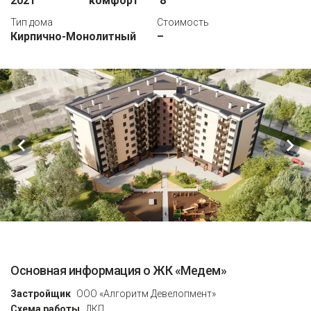
2021
комфорт
8
Тип дома
Стоимость
Кирпично-Монолитный
–
Основная информация о ЖК «Медем»
Застройщик
ООО «Алгоритм Девелопмент»
Схема работы
ДКП