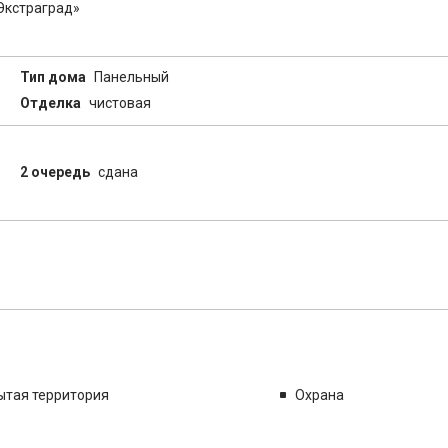
Экстраград»
Тип дома
Панельный
Отделка
чистовая
2 очередь
сдана
ытая территория
Охрана