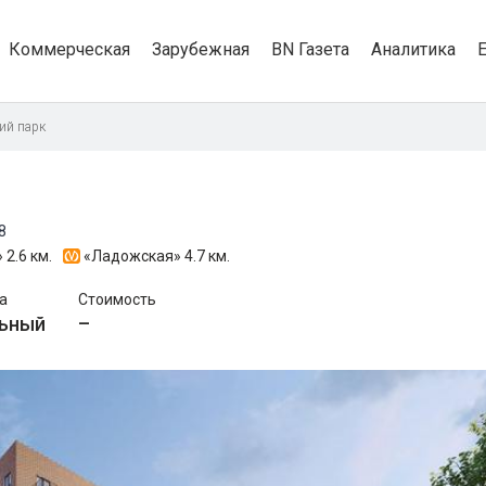
Коммерческая
Зарубежная
BN Газета
Аналитика
ий парк
8
»
2.6 км.
«Ладожская»
4.7 км.
а
Стоимость
ьный
–