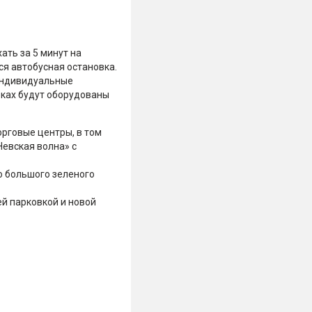
ть за 5 минут на
ся автобусная остановка.
 индивидуальные
рках будут оборудованы
орговые центры, в том
Невская волна» с
до большого зеленого
й парковкой и новой