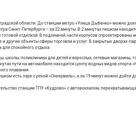
градской области. До станции метро «Улица Дыбенко» можно доеха
нтра Санкт-Петербурга – за 22 минуты. В 2 минутах пешком находит
с готовой отделкой. В подземной части корпусов спроектированы
е и другие объекты сферы торговли и услуг. В закрытых дворах-па
а для спокойного отдыха.
ы, школы, поликлиники для детей и взрослых, сетевые магазины, т
нутах пути на автомобиле находится центр водных видов спорта «
ного плавания.
ешком есть парк с рекой «Оккервиль», а за 19 минут можно дойти 
ительство станции ТПУ «Кудрово» с автовокзалом, перехватывающе