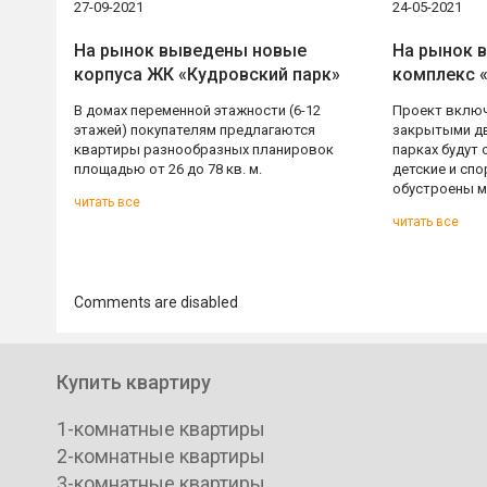
27-09-2021
24-05-2021
На рынок выведены новые
На рынок 
корпуса ЖК «Кудровский парк»
комплекс 
В домах переменной этажности (6-12
Проект включ
этажей) покупателям предлагаются
закрытыми дв
квартиры разнообразных планировок
парках будут
площадью от 26 до 78 кв. м.
детские и сп
обустроены м
читать все
читать все
Comments are disabled
Купить квартиру
1-комнатные квартиры
2-комнатные квартиры
3-комнатные квартиры