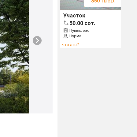
850
тыс.р.
Участок
50.00
сот.
Пупышево
Нурма
что это?