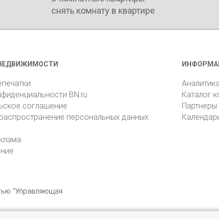
снять комнату в квартире
НЕДВИЖИМОСТИ
ИНФОРМА
епечатки
Аналитик
нфиденциальности BN.ru
Каталог 
ьское соглашение
Партнеры
 распространение персональных данных
Календар
клама
ение
стью "Управляющая