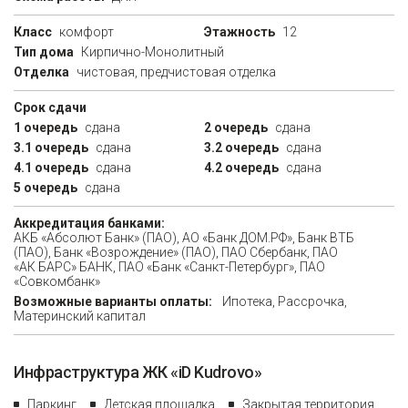
Класс
комфорт
Этажность
12
Тип дома
Кирпично-Монолитный
Отделка
чистовая, предчистовая отделка
Срок сдачи
1 очередь
сдана
2 очередь
сдана
3.1 очередь
сдана
3.2 очередь
сдана
4.1 очередь
сдана
4.2 очередь
сдана
5 очередь
сдана
Аккредитация банками:
АКБ «Абсолют Банк» (ПАО), АО «Банк ДОМ.РФ», Банк ВТБ
(ПАО), Банк «Возрождение» (ПАО), ПАО Сбербанк, ПАО
«АК БАРС» БАНК, ПАО «Банк «Санкт-Петербург», ПАО
«Совкомбанк»
Возможные варианты оплаты:
Ипотека, Рассрочка,
Материнский капитал
Инфраструктура ЖК «iD Kudrovo»
Паркинг
Детская площадка
Закрытая территория