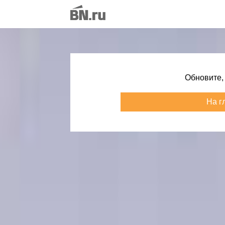
Обновите,
На г