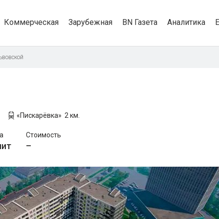
Коммерческая
Зарубежная
BN Газета
Аналитика
ьвовской
«Пискарёвка»
2 км.
а
Стоимость
лит
–