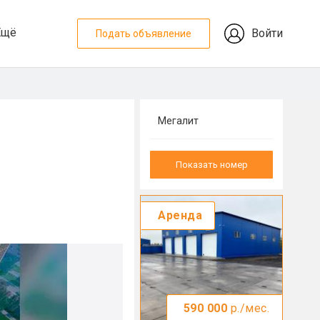
Ещё
Войти
Подать объявление
Мегалит
Показать номер
Аренда
590 000
р./мес.