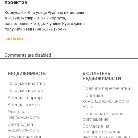
проектов
Корпуса 6 и 8 по улице Руднева выделены
в ЖК «Шекспир», а 5 и 7 корпуса,
расположенные вдоль улицы Кустодиева,
получили название ЖК «Байрон».
читать все
Comments are disabled
НЕДВИЖИМОСТЬ
БЮЛЛЕТЕНЬ
НЕДВИЖИМОСТИ
Продажа квартир
Правила перепечатки
Продажа комнат
Политика
Аренда квартир
конфиденциальности
Аренда комнат
BN.ru
Элитная
Пользовательское
недвижимость
соглашение
Загородная
Согласие на
недвижимость
распространение
Коммерческая
персональных данных