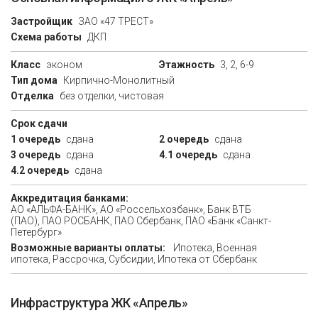
Застройщик
ЗАО «47 ТРЕСТ»
Схема работы
ДКП
Класс
эконом
Этажность
3, 2, 6-9
Тип дома
Кирпично-Монолитный
Отделка
без отделки, чистовая
Срок сдачи
1 очередь
сдана
2 очередь
сдана
3 очередь
сдана
4.1 очередь
сдана
4.2 очередь
сдана
Аккредитация банками:
АО «АЛЬФА-БАНК», АО «Россельхозбанк», Банк ВТБ
(ПАО), ПАО РОСБАНК, ПАО Сбербанк, ПАО «Банк «Санкт-
Петербург»
Возможные варианты оплаты:
Ипотека, Военная
ипотека, Рассрочка, Субсидии, Ипотека от Сбербанк
Инфраструктура ЖК «Апрель»