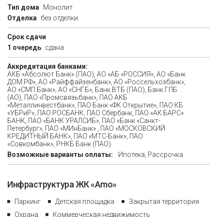
Тип дома
Монолит
Отделка
без отделки
Срок сдачи
1 очередь
сдана
Аккредитация банками:
АКБ «Абсолют Банк» (ПАО), АО «АБ «РОССИЯ», АО «Банк
ДОМ.РФ», АО «Райффайзенбанк», АО «Россельхозбанк»,
АО «СМП Банк», АО «СНГБ», Банк ВТБ (ПАО), Банк ГПБ
(АО), ПAO «Промсвязьбанк», ПАО АКБ
«Металлинвестбанк», ПАО Банк «ФК Открытие», ПАО КБ
«УБРиР», ПАО РОСБАНК, ПАО Сбербанк, ПАО «АК БАРС»
БАНК, ПАО «БАНК УРАЛСИБ», ПАО «Банк «Санкт-
Петербург», ПАО «МИнБанк» , ПАО «МОСКОВСКИЙ
КРЕДИТНЫЙ БАНК», ПАО «МТС-Банк», ПАО
«Совкомбанк», РНКБ Банк (ПАО)
Возможные варианты оплаты:
Ипотека, Рассрочка
Инфраструктура ЖК «Amo»
Паркинг
Детская площадка
Закрытая территория
Охрана
Коммерческая недвижимость