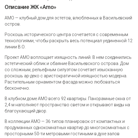
Описание ЖК «Amo»
АMO — клубный дом для эстетов, влюбленных в Васильевский
остров.
Роскошь исторического центра сочетается с современным
технологиями, чтобы раскрыть весь потенциал уединенной 12
линии В.О.
Проект AMO воплощает изящность линий. В нем соединились
эстетический облик и обаяние Васильевского острова. Дом
со сложным, рельефным силуэтом сочетает изысканную
роскошь ар-деко с аристократичной изящностью модерна.
Растительным орнаментом фасада можно любоваться
бесконечно.
В клубном доме AMO всего 92 квартиры. Панорамные окна от
2,4 м наполняют пространство светом и открывают виды на
благоухающий двор.
В коллекции AMO — 36 типов планировок от компактных и
продуманных однокомнатных квартир до многокомнатных с
просторными 50-ти метровыми гостиными в духе залов