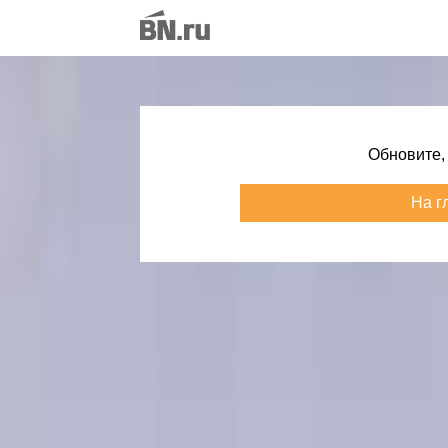
Обновите,
На г