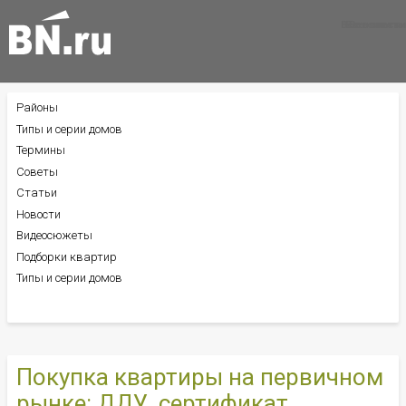
Все новости
Все советы
Все статьи
Районы
БОКОВОЕ
МЕНЮ
Типы и серии домов
Термины
Советы
Статьи
Новости
Видеосюжеты
Подборки квартир
Типы и серии домов
Покупка квартиры на первичном
рынке: ДДУ, сертификат