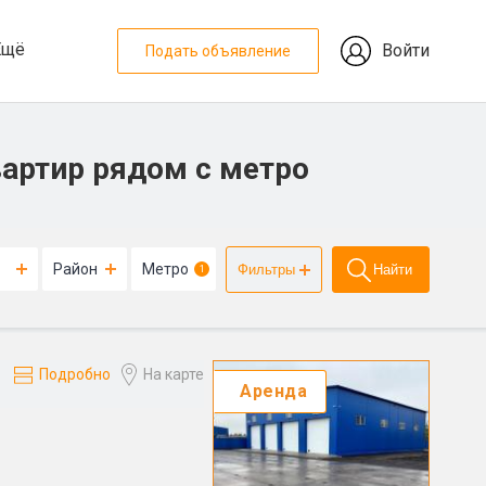
Ещё
Войти
Подать объявление
артир рядом с метро
Район
Метро
Фильтры
Найти
1
Подробно
На карте
Аренда