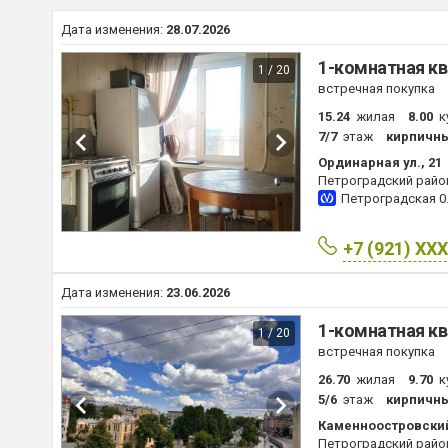
Дата изменения:
28.07.2026
1-комнатная кв
1 / 20
встречная покупка
15.24
жилая
8.00
к
7/7
этаж
кирпичн
Ординарная ул., 21
Петроградский райо
Петроградская
0
+7 (921) XX
Дата изменения:
23.06.2026
1-комнатная кв
1 / 20
встречная покупка
26.70
жилая
9.70
к
5/6
этаж
кирпичн
Каменноостровский 
Петроградский райо