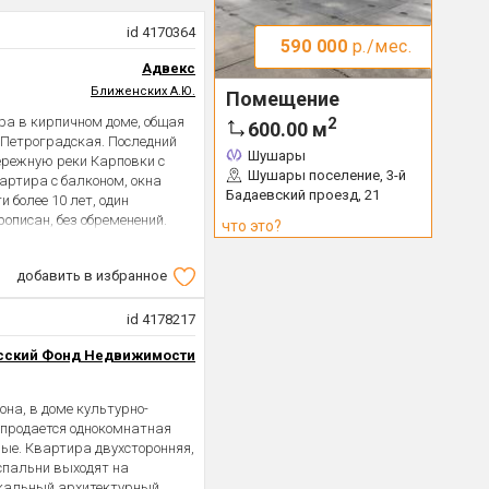
id 4170364
590 000
р./мес.
Адвекс
Ближенских А.Ю.
Помещение
ра в кирпичном доме, общая
2
600.00
м
о Петроградская. Последний
Шушары
ережную реки Карповки с
Шушары поселение, 3-й
артира с балконом, окна
Бадаевский проезд, 21
и более 10 лет, один
рописан, без обременений.
что это?
упности престижная
остопримечательности
добавить в избранное
.
id 4178217
сский Фонд Недвижимости
на, в доме культурно-
, продается однокомнатная
ые. Квартира двухсторонняя,
спальни выходят на
никальный архитектурный