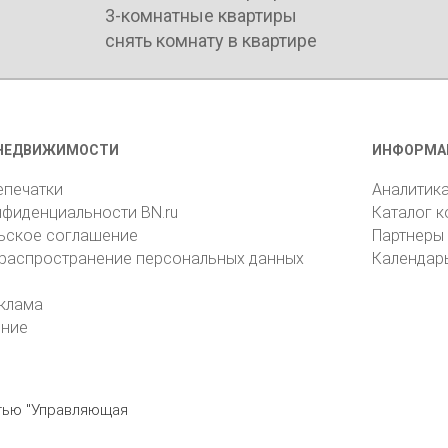
3-комнатные квартиры
снять комнату в квартире
НЕДВИЖИМОСТИ
ИНФОРМА
епечатки
Аналитик
нфиденциальности BN.ru
Каталог 
ьское соглашение
Партнеры
 распространение персональных данных
Календар
клама
ение
стью "Управляющая