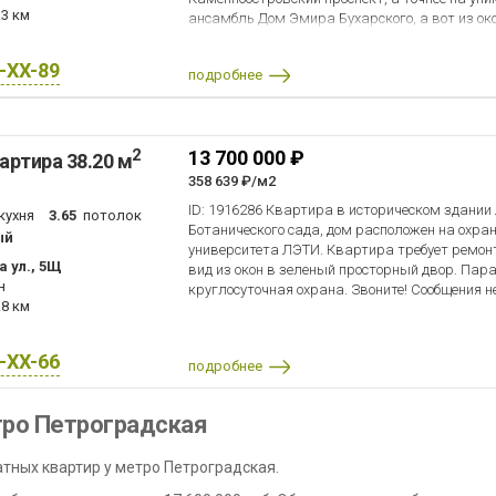
.3 км
ансамбль Дом Эмира Бухарского, а вот из ок
прекрасный живописный вид на набережную р
комнате спальни, сохранился уникальный де
X-XX-89
подробнее
из разных пород дерева, а на потолке узор и
3,3 м. Вход в парадную со двора. Во дворе ес
находится на Аптекарском острове. Рядом уд
развязка: станция метро «Петроградская» п
2
13 700 000 ₽
артира 38.20 м
ходьбы, чуть дальше — «Чкаловская». В пеше
(Крестовский остров, Вяземский, Лопухинский
358 639 ₽/м2
магазины, кафе, школы и другие объекты ин
ID: 1916286 Квартира в историческом здании
кухня
3.65
потолок
ответим на все вопросы, а если захотелось п
Ботанического сада, дом расположен на охра
ый
просмотр в удобное время.
университета ЛЭТИ. Квартира требует ремон
 ул., 5Щ
вид из окон в зеленый просторный двор. Пар
н
круглосуточная охрана. Звоните! Сообщения не
.8 км
X-XX-66
подробнее
тро Петроградская
тных квартир у метро Петроградская.