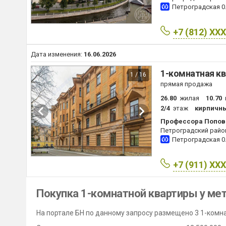
Петроградская
0
+7 (812) XX
Дата изменения:
16.06.2026
1-комнатная кв
1 / 16
прямая продажа
26.80
жилая
10.70
2/4
этаж
кирпичн
Профессора Попова
Петроградский райо
Петроградская
0
+7 (911) XX
Покупка 1-комнатной квартиры у ме
На портале БН по данному запросу размещено 3 1-комна