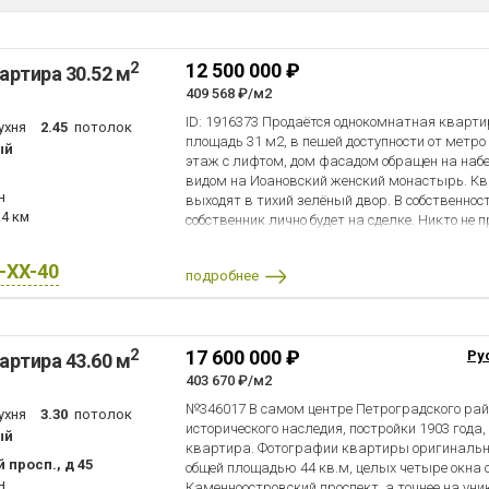
2
12 500 000 ₽
артира 30.52 м
409 568 ₽/м2
ID: 1916373 Продаётся однокомнатная кварти
ухня
2.45
потолок
площадь 31 м2, в пешей доступности от метр
ый
этаж с лифтом, дом фасадом обращен на наб
видом на Иоановский женский монастырь. Кв
н
выходят в тихий зелёный двор. В собственност
.4 км
собственник лично будет на сделке. Никто не п
Локация квартиры уникальная, в пешей дост
Академическая гимназия № 56 и ключевые д
X-XX-40
подробнее
города. Планируем легкую встречную покупку
2
17 600 000 ₽
Ру
артира 43.60 м
403 670 ₽/м2
№346017 В самом центре Петроградского райо
ухня
3.30
потолок
исторического наследия, постройки 1903 года
ый
квартира. Фотографии квартиры оригинальн
просп., д 45
общей площадью 44 кв.м, целых четыре окна 
н
Каменноостровский проспект, а точнее на у