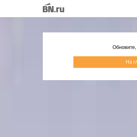
Обновите,
На г