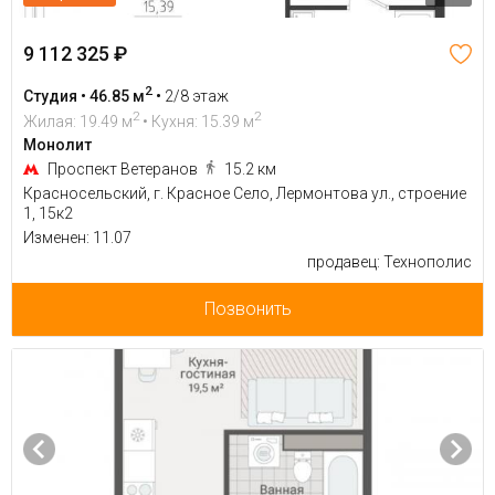
9 112 325 ₽
2
Студия • 46.85 м
•
2/8 этаж
2
2
Жилая: 19.49 м
• Кухня: 15.39 м
Монолит
Проспект Ветеранов
15.2 км
Красносельский, г. Красное Село, Лермонтова ул., строение
1, 15к2
Изменен: 11.07
продавец: Технополис
Позвонить