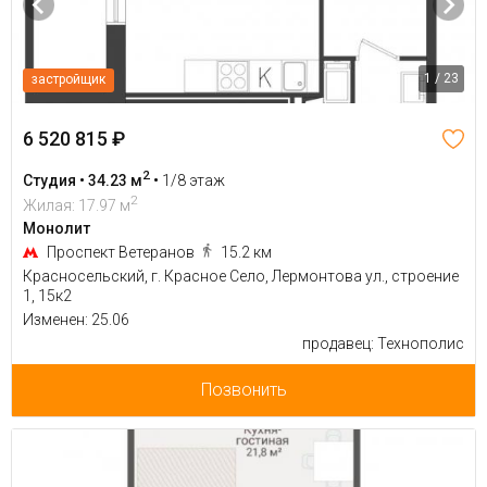
1 / 23
застройщик
6 520 815 ₽
2
Студия • 34.23 м
•
1/8 этаж
2
Жилая: 17.97 м
Монолит
Проспект Ветеранов
15.2 км
Красносельский, г. Красное Село, Лермонтова ул., строение
1, 15к2
Изменен: 25.06
продавец: Технополис
Позвонить