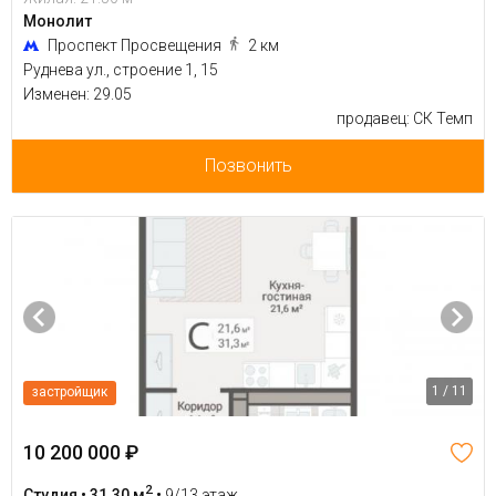
Монолит
Проспект Просвещения
2 км
Руднева ул., строение 1, 15
Изменен: 29.05
продавец: СК Темп
Позвонить
1 / 11
застройщик
10 200 000 ₽
2
Студия • 31.30 м
•
9/13 этаж