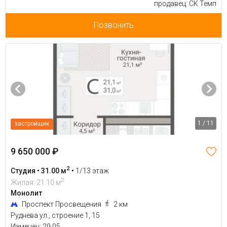
продавец: СК Темп
Позвонить
1 / 11
застройщик
9 650 000 ₽
2
Студия • 31.00 м
•
1/13 этаж
2
Жилая: 21.10 м
Монолит
Проспект Просвещения
2 км
Руднева ул., строение 1, 15
Изменен: 29.05