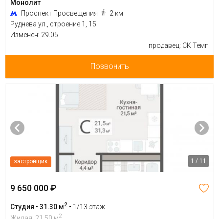
Монолит
Проспект Просвещения
2 км
Руднева ул., строение 1, 15
Изменен: 29.05
продавец: СК Темп
Позвонить
1 / 11
застройщик
9 650 000 ₽
2
Студия • 31.30 м
•
1/13 этаж
2
Жилая: 21.50 м