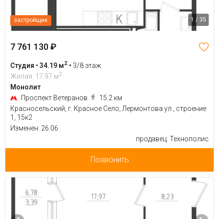
1 / 35
застройщик
7 761 130 ₽
2
Студия • 34.19 м
•
3/8 этаж
2
Жилая: 17.97 м
Монолит
Проспект Ветеранов
15.2 км
Красносельский, г. Красное Село, Лермонтова ул., строение
1, 15к2
Изменен: 26.06
продавец: Технополис
Позвонить