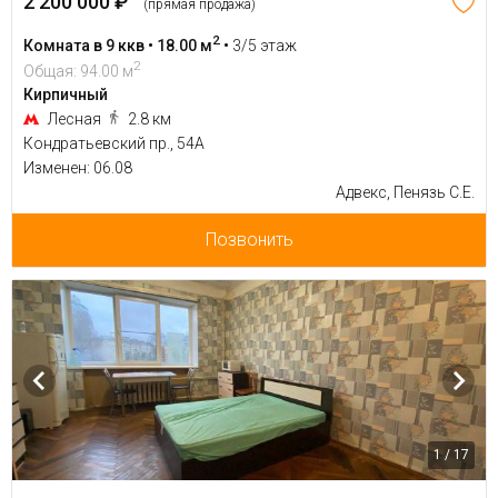
2 200 000 ₽
(прямая продажа)
2
Комната в 9 ккв • 18.00 м
•
3/5 этаж
2
Общая: 94.00 м
Кирпичный
Лесная
2.8 км
Кондратьевский пр., 54А
Изменен: 06.08
Адвекс, Пенязь С.Е.
Позвонить
1 / 17