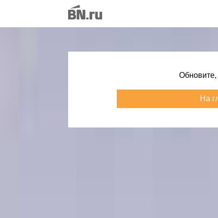
Обновите,
На г