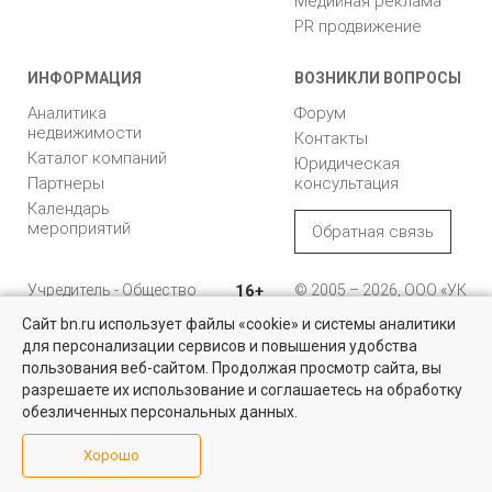
Медийная реклама
PR продвижение
ИНФОРМАЦИЯ
ВОЗНИКЛИ ВОПРОСЫ
Аналитика
Форум
недвижимости
Контакты
Каталог компаний
Юридическая
Партнеры
консультация
Календарь
мероприятий
Обратная связь
Учредитель - Общество
16+
© 2005 – 2026, ООО «УК
с ограниченной
«БН»
Сайт bn.ru использует файлы «cookie» и системы аналитики
ответственностью
"Управляющая
196105, Санкт-
для персонализации сервисов и повышения удобства
компания "Бюллетень
Петербург, пр. Юрия
пользования веб-сайтом. Продолжая просмотр сайта, вы
недвижимости"
Гагарина, 1
разрешаете их использование и соглашаетесь на обработку
обезличенных персональных данных.
8 (812) 331-93-56
Хорошо
reklama@bn.ru