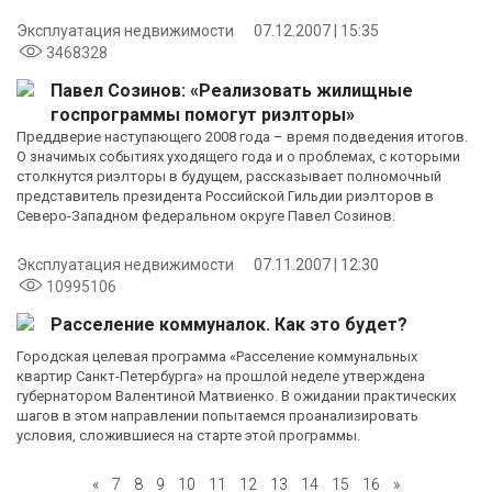
Эксплуатация недвижимости
07.12.2007 | 15:35
3468328
Павел Созинов: «Реализовать жилищные
госпрограммы помогут риэлторы»
Преддверие наступающего 2008 года – время подведения итогов.
О значимых событиях уходящего года и о проблемах, с которыми
столкнутся риэлторы в будущем, рассказывает полномочный
представитель президента Российской Гильдии риэлторов в
Северо-Западном федеральном округе Павел Созинов.
Эксплуатация недвижимости
07.11.2007 | 12:30
10995106
Расселение коммуналок. Как это будет?
Городская целевая программа «Расселение коммунальных
квартир Санкт-Петербурга» на прошлой неделе утверждена
губернатором Валентиной Матвиенко. В ожидании практических
шагов в этом направлении попытаемся проанализировать
условия, сложившиеся на старте этой программы.
«
7
8
9
10
11
12
13
14
15
16
»