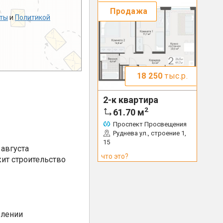
Продажа
ты
и
Политикой
18 250
тыс.р.
2-к квартира
2
61.70
м
Проспект Просвещения
Руднева ул., строение 1,
15
августа
что это?
ит строительство
елении