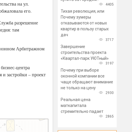
ельства на ул.
4405
обжаловала его.
Тихая революция, или
Почему зумеры
 Служба разрешение
отказываются от новых
квартир в пользу старых
едия: там
дач
3717
Завершение
ляционном Арбитражном
строительства проекта
«Квартал-парк УЮТный»
3197
 бизнес-центра
Почему при выборе
 и застройки – проект
оконной компании все
чаще обращают внимание
не только на цену
2930
Реальная цена
маткапитала
стремительно падает
2865