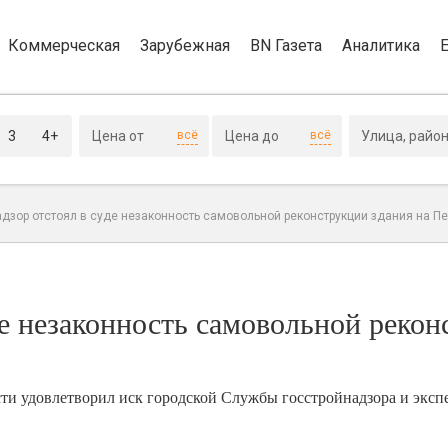
Коммерческая
Зарубежная
BN Газета
Аналитика
3
4+
всё
всё
адзор отстоял в суде незаконность самовольной реконструкции здания на П
де незаконность самовольной реко
и удовлетворил иск городской Службы госстройнадзора и эксп