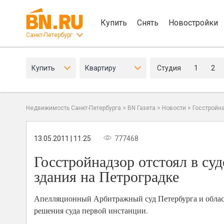
Купить
Снять
Новостройки
Санкт-Петербург
Купить
Квартиру
Студия
1
2
Недвижимость Санкт-Петербурга
>
BN Газета
>
Новости
>
Госстройн
13.05.2011 | 11:25
777468
Госстройнадзор отстоял в су
здания на Петроградке
Апелляционный Арбитражный суд Петербурга и област
решения суда первой инстанции.