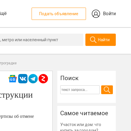
Ещё
Войти
Подать объявление
Найти
етроградке
Поиск
нструкции
Самое читаемое
ертизы об отмене
Участок или дом: что
купить за городом?