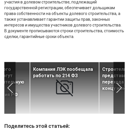
участия в долевом строительстве, подлежащий
государственной регистрации, обеспечивает дольщикам
права собственности на объекты долевого строительства, а
также устанавливает гарантии защиты прав, законных
интересов и имущества участников долевого строительства.
В документе прописываются строки строительства, стоимость
сделки, гарантийные сроки объекта.
евого
Компания ЛЭК пообещала
Строители
могут
работать по 214 ФЗ
представит
лнительную
перехода на
 –
концу июня
ития РФ
Поделитесь этой статьей: