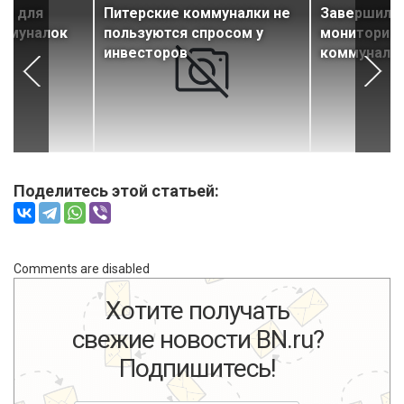
ии для
Питерские коммуналки не
Завершился
оммуналок
пользуются спросом у
мониторин
т-
инвесторов
коммуналок
Поделитесь этой статьей:
Comments are disabled
Хотите получать
свежие новости BN.ru?
Подпишитесь!