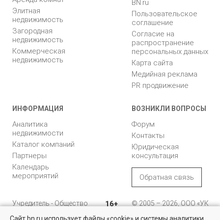
BN.ru
Элитная
Пользовательское
недвижимость
соглашение
Загородная
Согласие на
недвижимость
распространение
Коммерческая
персональных данных
недвижимость
Карта сайта
Медийная реклама
PR продвижение
ИНФОРМАЦИЯ
ВОЗНИКЛИ ВОПРОСЫ
Аналитика
Форум
недвижимости
Контакты
Каталог компаний
Юридическая
Партнеры
консультация
Календарь
мероприятий
Обратная связь
Учредитель - Общество
16+
© 2005 – 2026, ООО «УК
с ограниченной
«БН»
Сайт bn.ru использует файлы «cookie» и системы аналитики
ответственностью