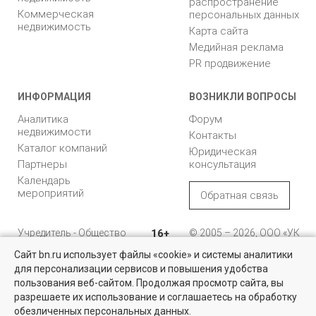
распространение
Коммерческая
персональных данных
недвижимость
Карта сайта
Медийная реклама
PR продвижение
ИНФОРМАЦИЯ
ВОЗНИКЛИ ВОПРОСЫ
Аналитика
Форум
недвижимости
Контакты
Каталог компаний
Юридическая
Партнеры
консультация
Календарь
мероприятий
Обратная связь
Учредитель - Общество
16+
© 2005 – 2026, ООО «УК
с ограниченной
«БН»
Сайт bn.ru использует файлы «cookie» и системы аналитики
ответственностью
"Управляющая
196105, Санкт-
для персонализации сервисов и повышения удобства
Найти квартиру - это просто!
компания "Бюллетень
Петербург, пр. Юрия
пользования веб-сайтом. Продолжая просмотр сайта, вы
недвижимости"
Гагарина, 1
Выбирайте среди 14 тысяч проверенных вариантов на вторичом
разрешаете их использование и соглашаетесь на обработку
рынке жилья на портале BN.ru
обезличенных персональных данных.