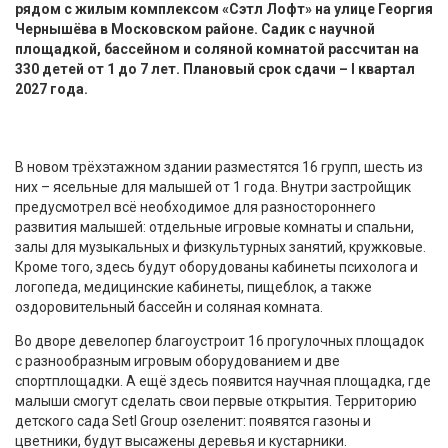
рядом с жилым комплексом «Сэтл Лофт» на улице Георгия
Чернышёва в Московском районе. Садик с научной
площадкой, бассейном и соляной комнатой рассчитан на
330 детей от 1 до 7 лет. Плановый срок сдачи – I квартал
2027 года.
В новом трёхэтажном здании разместятся 16 групп, шесть из
них – ясельные для малышей от 1 года. Внутри застройщик
предусмотрел всё необходимое для разностороннего
развития малышей: отдельные игровые комнаты и спальни,
залы для музыкальных и физкультурных занятий, кружковые.
Кроме того, здесь будут оборудованы кабинеты психолога и
логопеда, медицинские кабинеты, пищеблок, а также
оздоровительный бассейн и соляная комната.
Во дворе девелопер благоустроит 16 прогулочных площадок
с разнообразным игровым оборудованием и две
спортплощадки. А ещё здесь появится научная площадка, где
малыши смогут сделать свои первые открытия. Территорию
детского сада Setl Group озеленит: появятся газоны и
цветники, будут высажены деревья и кустарники.