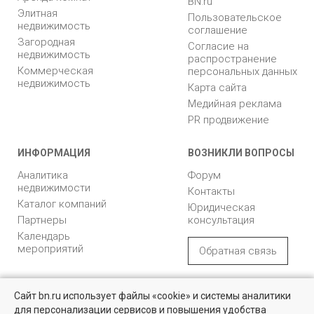
BN.ru
Элитная
Пользовательское
недвижимость
соглашение
Загородная
Согласие на
недвижимость
распространение
Коммерческая
персональных данных
недвижимость
Карта сайта
Медийная реклама
PR продвижение
ИНФОРМАЦИЯ
ВОЗНИКЛИ ВОПРОСЫ
Аналитика
Форум
недвижимости
Контакты
Каталог компаний
Юридическая
Партнеры
консультация
Календарь
мероприятий
Обратная связь
Учредитель - Общество
16+
© 2005 – 2026, ООО «УК
Сайт bn.ru использует файлы «cookie» и системы аналитики
с ограниченной
«БН»
для персонализации сервисов и повышения удобства
ответственностью
Найти квартиру - это просто!