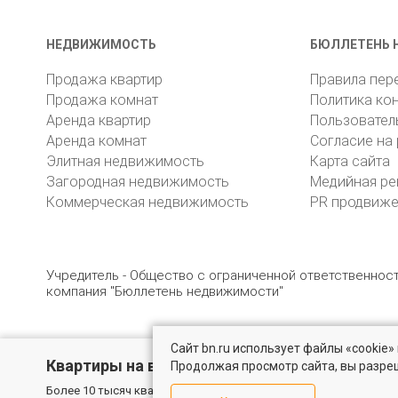
НЕДВИЖИМОСТЬ
БЮЛЛЕТЕНЬ 
Продажа квартир
Правила пер
Продажа комнат
Политика ко
Аренда квартир
Пользовател
Аренда комнат
Согласие на
Элитная недвижимость
Карта сайта
Загородная недвижимость
Медийная ре
Коммерческая недвижимость
PR продвиж
Учредитель - Общество с ограниченной ответственно
компания "Бюллетень недвижимости"
Сайт bn.ru использует файлы «cookie
© 2005 – 2026, ООО «УК «БН»
8 (812) 331-93-56
19
Квартиры на вторичном рынке
Продолжая просмотр сайта, вы разре
Более 10 тысяч квартир в Санкт-Петербурге и области от собс