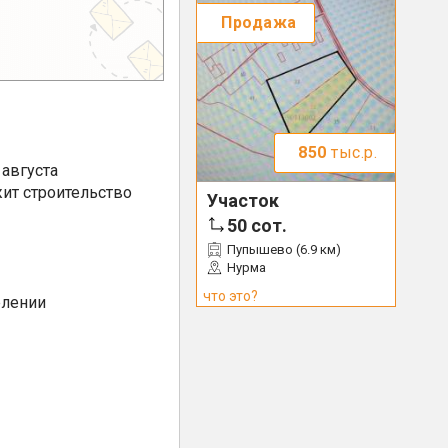
Продажа
850
тыс.р.
августа
ит строительство
Участок
50
сот.
Пупышево (6.9 км)
Нурма
что это?
елении