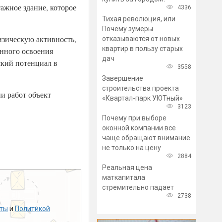
ажное здание, которое
4336
Тихая революция, или
Почему зумеры
изическую активность,
отказываются от новых
квартир в пользу старых
енного освоения
дач
ский потенциал в
3558
Завершение
строительства проекта
ии работ объект
«Квартал-парк УЮТный»
3123
Почему при выборе
оконной компании все
чаще обращают внимание
не только на цену
2884
Реальная цена
маткапитала
стремительно падает
2738
ты
и
Политикой