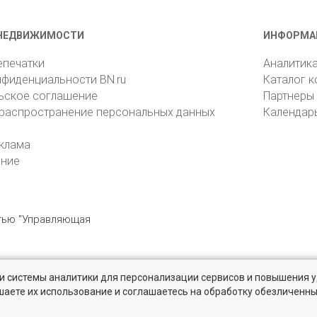
НЕДВИЖИМОСТИ
ИНФОРМА
епечатки
Аналитик
нфиденциальности BN.ru
Каталог 
ьское соглашение
Партнеры
 распространение персональных данных
Календар
клама
ение
стью "Управляющая
» и системы аналитики для персонализации сервисов и повышения 
6105, Санкт-Петербург, пр. Юрия Гагарина, 1
reklama@bn.ru
шаете их использование и соглашаетесь на обработку обезличенн
твенников и агентств недвижимости