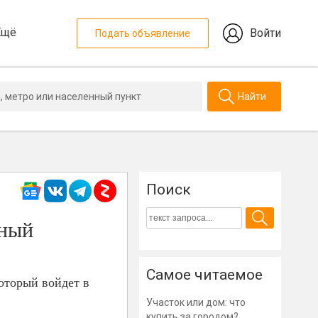
Ещё
Войти
Подать объявление
Найти
Поиск
ьный
Самое читаемое
оторый войдет в
Участок или дом: что
купить за городом?