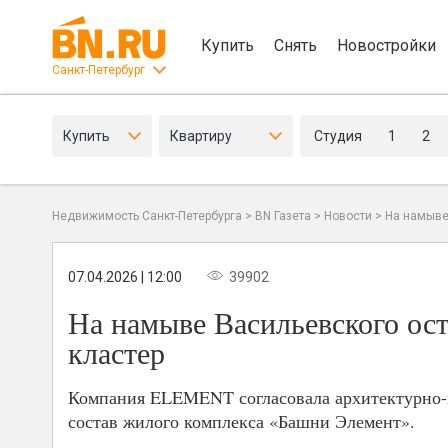
Купить
Снять
Новостройки
Санкт-Петербург
Купить
Квартиру
Студия
1
2
Недвижимость Санкт-Петербурга
>
BN Газета
>
Новости
>
На намыве
07.04.2026 | 12:00
39902
На намыве Васильевского ос
кластер
Компания ELEMENT согласовала архитектурно-г
состав жилого комплекса «Башни Элемент».