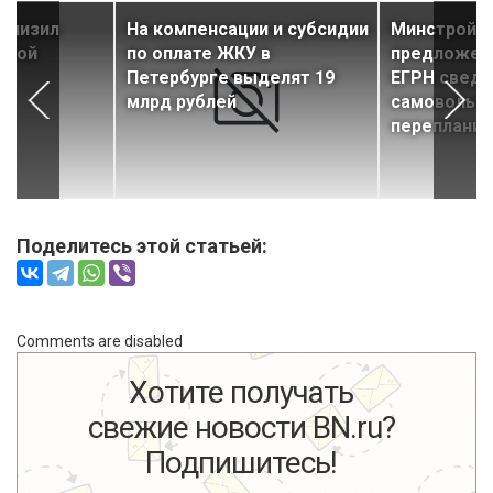
 снизил
На компенсации и субсидии
Минстрой о
чной
по оплате ЖКУ в
предложени
Петербурге выделят 19
ЕГРН сведе
млрд рублей
самовольн
перепланир
Поделитесь этой статьей:
Comments are disabled
Хотите получать
свежие новости BN.ru?
Подпишитесь!