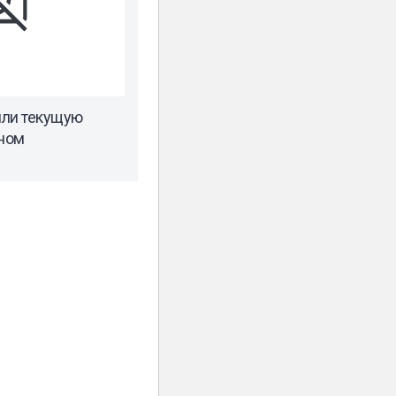
или текущую
ном