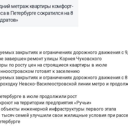
дний метраж квартиры комфорт-
са в Петербурге сократился на 8
адратов»
уемых закрытиях и ограничениях дорожного движения с 9, 
не завершен ремонт улицы Корнея Чуковского
еры по росту цен на строящиеся квартиры в июле
нноостровском готовят к заселению
уемых закрытиях и ограничениях дорожного движения с 8 
роходку Невско-Василеостровской линии метро и продолж
Петербурге в июле продолжили рост
ткроют на территории предприятия «Ручьи»
 объекты инженерной инфраструктуры первого этапа
3,3 тысяч семей улучшили свои жилищные условия при расс
етербурге