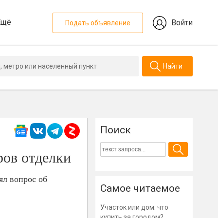
Ещё
Войти
Подать объявление
Найти
Поиск
ров отделки
ял вопрос об
Самое читаемое
Участок или дом: что
купить за городом?