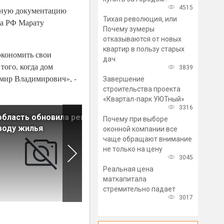
4515
ктную документацию
Тихая революция, или
ва РФ Марату
Почему зумеры
отказываются от новых
квартир в пользу старых
экономить свои
дач
того, когда дом
3839
имир Владимирович», -
Завершение
строительства проекта
«Квартал-парк УЮТный»
3316
бласть обновила рекорд
Средний метраж квартиры
Почему при выборе
воду жилья
комфорт-класса в Петербур
оконной компании все
сократился на 8 «квадратов
чаще обращают внимание
не только на цену
3045
Реальная цена
маткапитала
стремительно падает
3017