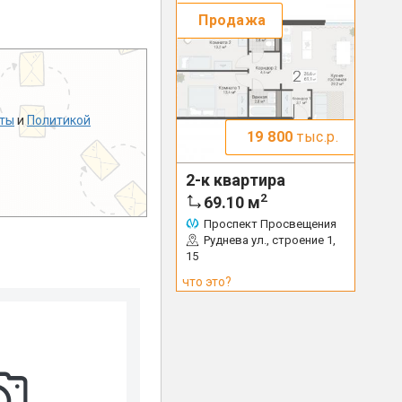
Продажа
ты
и
Политикой
19 800
тыс.р.
2-к квартира
2
69.10
м
Проспект Просвещения
Руднева ул., строение 1,
15
что это?