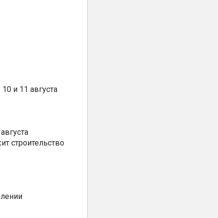
10 и 11 августа
августа
ит строительство
елении