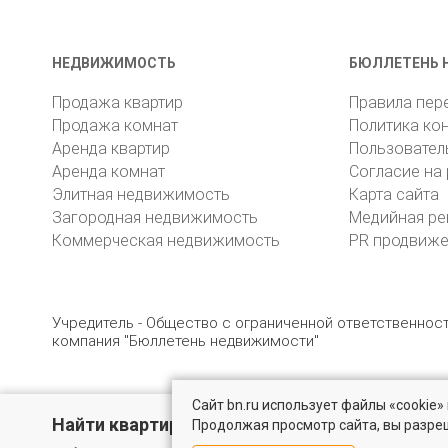
НЕДВИЖИМОСТЬ
БЮЛЛЕТЕНЬ 
Продажа квартир
Правила пер
Продажа комнат
Политика ко
Аренда квартир
Пользовател
Аренда комнат
Согласие на
Элитная недвижимость
Карта сайта
Загородная недвижимость
Медийная ре
Коммерческая недвижимость
PR продвиж
Учредитель - Общество с ограниченной ответственно
компания "Бюллетень недвижимости"
Сайт bn.ru использует файлы «cookie
© 2005 – 2026, ООО «УК «БН»
8 (812) 331-93-56
19
Найти квартиру - это просто!
Продолжая просмотр сайта, вы разре