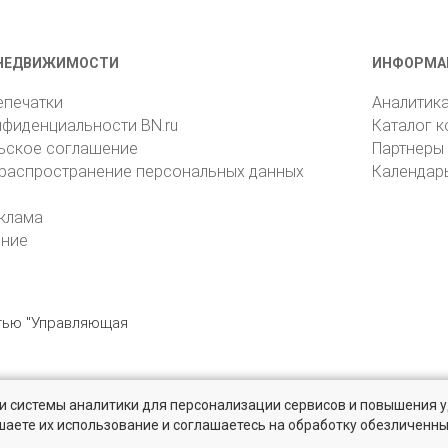
НЕДВИЖИМОСТИ
ИНФОРМА
епечатки
Аналитик
нфиденциальности BN.ru
Каталог 
ьское соглашение
Партнеры
 распространение персональных данных
Календар
клама
ение
стью "Управляющая
» и системы аналитики для персонализации сервисов и повышения 
6105, Санкт-Петербург, пр. Юрия Гагарина, 1
reklama@bn.ru
шаете их использование и соглашаетесь на обработку обезличенн