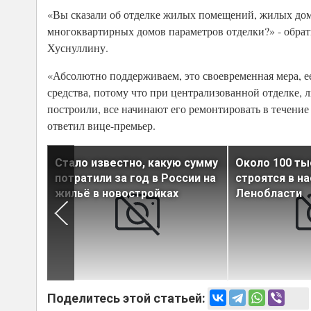
«Вы сказали об отделке жилых помещений, жилых дом
многоквартирных домов параметров отделки?» - обрати
Хуснуллину.
«Абсолютно поддерживаем, это своевременная мера, ее
средства, потому что при централизованной отделке, л
построили, все начинают его ремонтировать в течени
ответил вице-премьер.
тиры
Стало известно, какую сумму
Около 100 ты
ербурге
потратили за год в России на
строятся в н
ратов»
жильё в новостройках
Ленобласти
Поделитесь этой статьей: