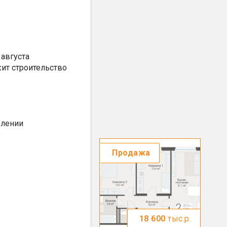
августа
ит строительство
елении
Продажа
18 600
тыс.р.