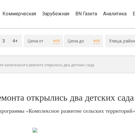
Коммерческая
Зарубежная
BN Газета
Аналитика
3
4+
всё
всё
ле капитального ремонта открылись два детских сада
емонта открылись два детских сада
 программы «Комплексное развитие сельских территорий