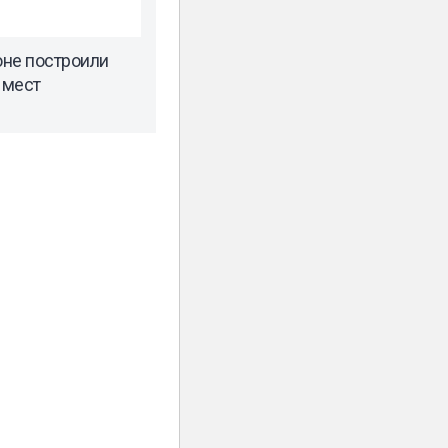
оне построили
 мест