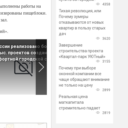
4358
 выполнены работы на
Тихая революция, или
рнизированы пищеблоки.
Почему зумеры
зал.
отказываются от новых
квартир в пользу старых
ий».
дач
3620
Завершение
ссии реализовано более
В Василеостровском район
строительства проекта
тыс. проектов создания
построили школу на 825 ме
«Квартал-парк УЮТный»
фортной городской среды
3155
Почему при выборе
оконной компании все
чаще обращают внимание
не только на цену
2899
Реальная цена
маткапитала
стремительно падает
2819