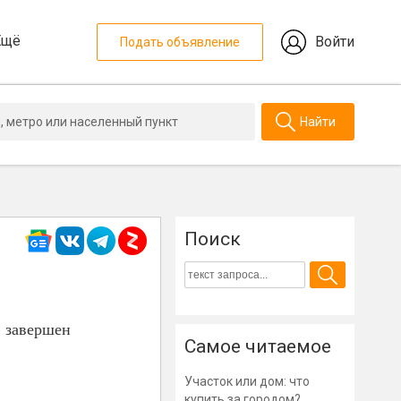
Ещё
Войти
Подать объявление
Найти
Поиск
» завершен
Самое читаемое
Участок или дом: что
купить за городом?