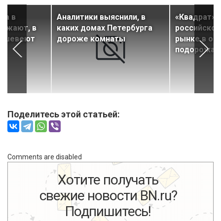
ма в
Аналитики выяснили, в
«Квадрат» 
рожают, в
каких домах Петербурга
российском
дешевеют
дороже комнаты
рынке в ок
подорожал
Поделитесь этой статьей:
Comments are disabled
Хотите получать
свежие новости BN.ru?
Подпишитесь!