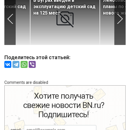
 в
В Буграх введен в
Ленобласть
етский сад
эксплуатацию детский сад
планы по с
на 125 мест
нового жил
Поделитесь этой статьей:
Comments are disabled
Хотите получать
свежие новости BN.ru?
Подпишитесь!
email: