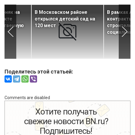
обняк на
В Московском районе
В рамках А
пекте
открылся детский сад на
контракты 
ественную
120 мест
строительс
социальны
Поделитесь этой статьей:
Comments are disabled
Хотите получать
свежие новости BN.ru?
Подпишитесь!