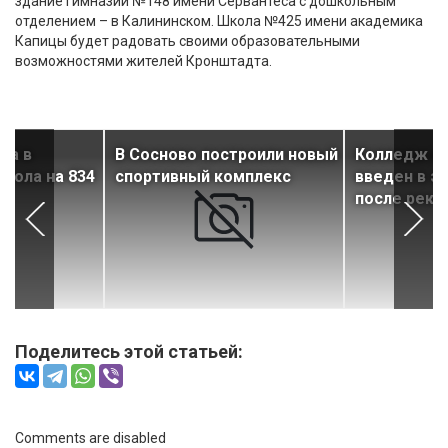
здание гимназии №148 имени Сервантеса с дошкольным
отделением – в Калининском. Школа №425 имени академика
Капицы будет радовать своими образовательными
возможностями жителей Кронштадта.
на в
В Сосново построили новый
Колледж м
кола на 834
спортивный комплекс
введен в э
после реко
Поделитесь этой статьей:
Comments are disabled