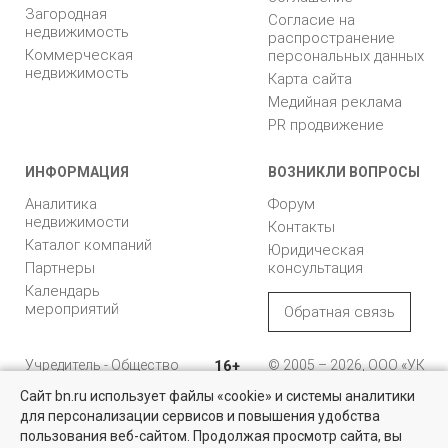
Загородная
Согласие на
недвижимость
распространение
Коммерческая
персональных данных
недвижимость
Карта сайта
Медийная реклама
PR продвижение
ИНФОРМАЦИЯ
ВОЗНИКЛИ ВОПРОСЫ
Аналитика
Форум
недвижимости
Контакты
Каталог компаний
Юридическая
Партнеры
консультация
Календарь
мероприятий
Обратная связь
Учредитель - Общество
16+
© 2005 – 2026, ООО «УК
с ограниченной
«БН»
Сайт bn.ru использует файлы «cookie» и системы аналитики
ответственностью
"Управляющая
196105, Санкт-
для персонализации сервисов и повышения удобства
Найти квартиру - это просто!
компания "Бюллетень
Петербург, пр. Юрия
пользования веб-сайтом. Продолжая просмотр сайта, вы
недвижимости"
Гагарина, 1