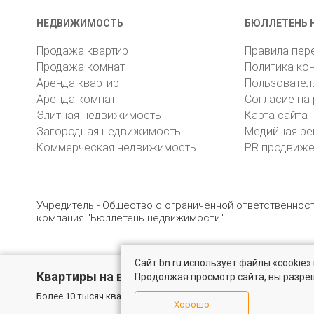
НЕДВИЖИМОСТЬ
БЮЛЛЕТЕНЬ 
Продажа квартир
Правила пер
Продажа комнат
Политика ко
Аренда квартир
Пользовател
Аренда комнат
Согласие на
Элитная недвижимость
Карта сайта
Загородная недвижимость
Медийная ре
Коммерческая недвижимость
PR продвиж
Учредитель - Общество с ограниченной ответственно
компания "Бюллетень недвижимости"
Сайт bn.ru использует файлы «cookie
© 2005 – 2026, ООО «УК «БН»
8 (812) 331-93-56
19
Квартиры на вторичном рынке
Продолжая просмотр сайта, вы разре
Более 10 тысяч квартир в Санкт-Петербурге и области от собс
Хорошо