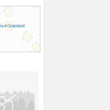
ты
и
Политикой