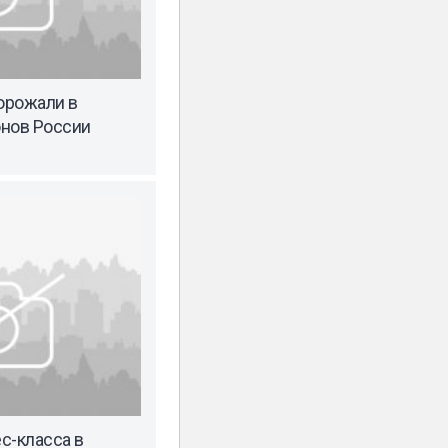
орожали в
онов России
с-класса в