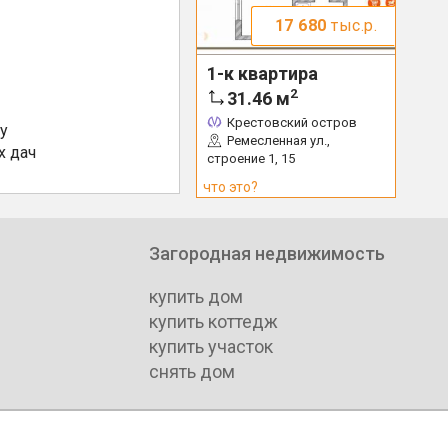
17 680
тыс.р.
1-к квартира
2
31.46
м
Крестовский остров
у
Ремесленная ул.,
х дач
строение 1, 15
что это?
Загородная недвижимость
купить дом
купить коттедж
купить участок
снять дом