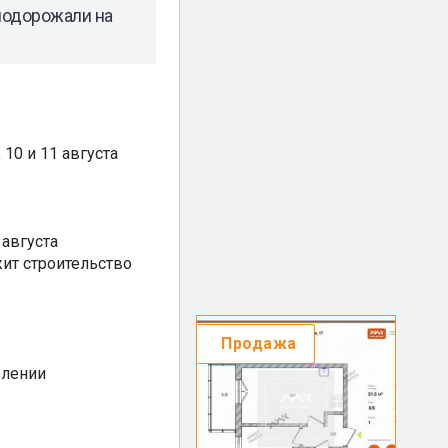
 подорожали на
10 и 11 августа
августа
ит строительство
Продажа
елении