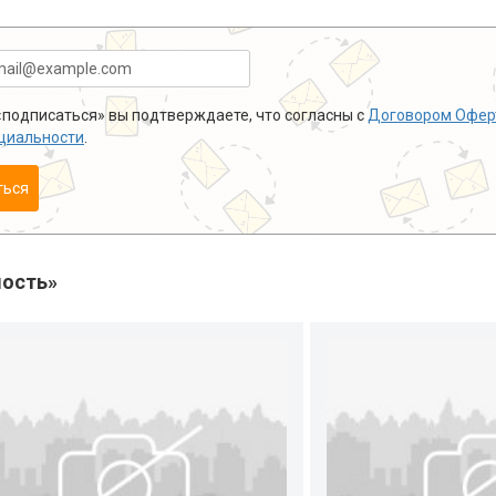
подписаться» вы подтверждаете, что согласны с
Договором Офер
циальности
.
ться
ость»