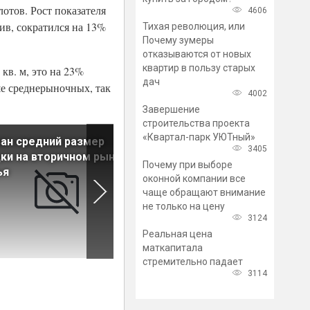
отов. Рост показателя
4606
ив, сократился на 13%
Тихая революция, или
Почему зумеры
отказываются от новых
квартир в пользу старых
кв. м, это на 23%
дач
ше среднерыночных, так
4002
Завершение
строительства проекта
«Квартал-парк УЮТный»
ан средний размер
Названы районы Петербурга
3405
ки на вторичном рынке
самыми недорогими
Почему при выборе
ья
«однушками» в новостройка
оконной компании все
чаще обращают внимание
не только на цену
3124
Реальная цена
маткапитала
стремительно падает
3114