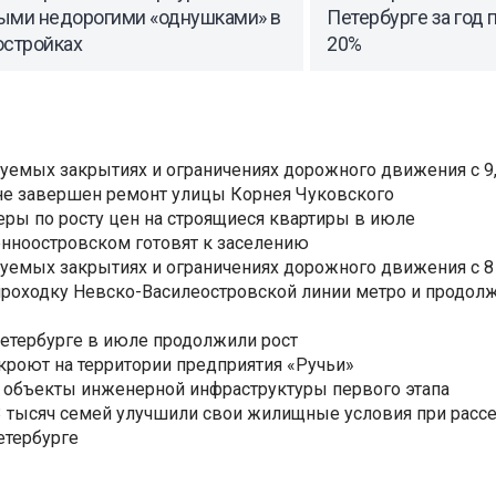
ыми недорогими «однушками» в
Петербурге за год
остройках
20%
уемых закрытиях и ограничениях дорожного движения с 9, 
не завершен ремонт улицы Корнея Чуковского
еры по росту цен на строящиеся квартиры в июле
нноостровском готовят к заселению
уемых закрытиях и ограничениях дорожного движения с 8 
роходку Невско-Василеостровской линии метро и продолж
Петербурге в июле продолжили рост
ткроют на территории предприятия «Ручьи»
 объекты инженерной инфраструктуры первого этапа
3,3 тысяч семей улучшили свои жилищные условия при расс
етербурге