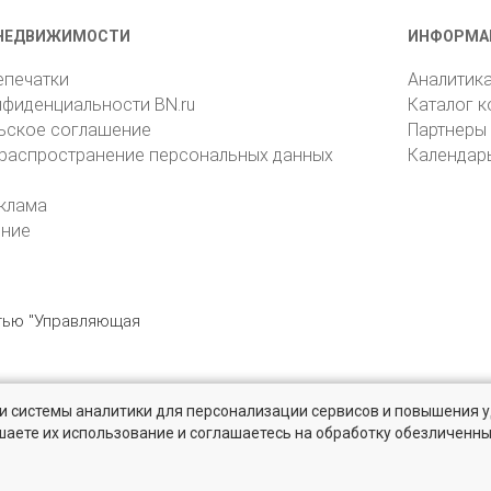
НЕДВИЖИМОСТИ
ИНФОРМА
епечатки
Аналитик
нфиденциальности BN.ru
Каталог 
ьское соглашение
Партнеры
 распространение персональных данных
Календар
клама
ение
стью "Управляющая
» и системы аналитики для персонализации сервисов и повышения 
6105, Санкт-Петербург, пр. Юрия Гагарина, 1
reklama@bn.ru
шаете их использование и соглашаетесь на обработку обезличенн
твенников и агентств недвижимости