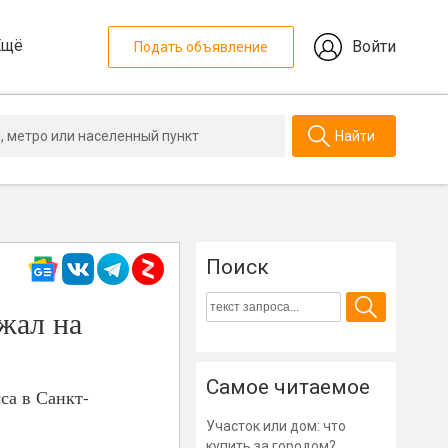
Ещё
Войти
Подать объявление
Найти
Поиск
ожал на
Самое читаемое
са в Санкт-
Участок или дом: что
купить за городом?