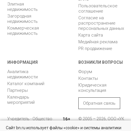
Элитная
Пользовательское
недвижимость
соглашение
Загородная
Согласие на
недвижимость
распространение
Коммерческая
персональных данных
недвижимость
Карта сайта
Медийная реклама
PR продвижение
ИНФОРМАЦИЯ
ВОЗНИКЛИ ВОПРОСЫ
Аналитика
Форум
недвижимости
Контакты
Каталог компаний
Юридическая
Партнеры
консультация
Календарь
мероприятий
Обратная связь
Учредитель - Общество
16+
© 2005 – 2026, ООО «УК
с ограниченной
«БН»
Сайт bn.ru использует файлы «cookie» и системы аналитики
ответственностью