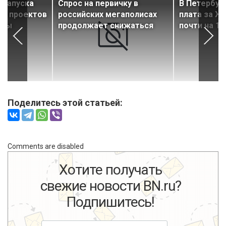
 запуска
Спрос на первичку в
В Петербург
х проектов
российских мегаполисах
плата за Ж
еры
продолжает снижаться
почти на 1
Поделитесь этой статьей:
Comments are disabled
Хотите получать
свежие новости BN.ru?
Подпишитесь!