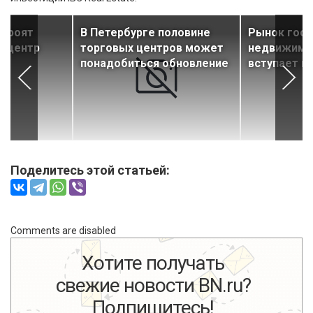
строят
В Петербурге половине
Рынок гост
й центр
торговых центров может
недвижимо
понадобиться обновление
вступает в
Поделитесь этой статьей:
Comments are disabled
Хотите получать
свежие новости BN.ru?
Подпишитесь!