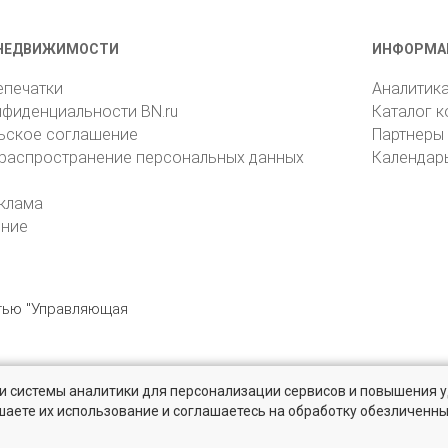
НЕДВИЖИМОСТИ
ИНФОРМА
епечатки
Аналитик
нфиденциальности BN.ru
Каталог 
ьское соглашение
Партнеры
 распространение персональных данных
Календар
клама
ение
стью "Управляющая
» и системы аналитики для персонализации сервисов и повышения 
6105, Санкт-Петербург, пр. Юрия Гагарина, 1
reklama@bn.ru
шаете их использование и соглашаетесь на обработку обезличенн