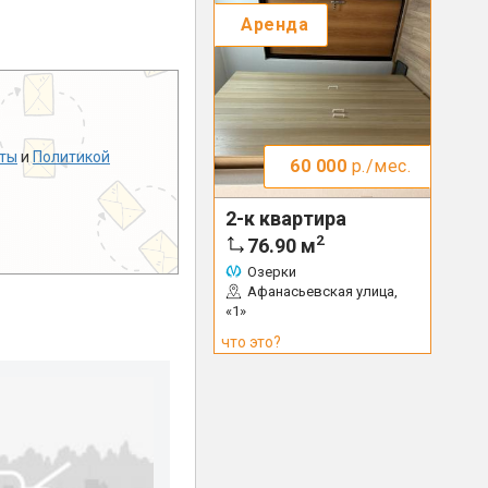
Аренда
ты
и
Политикой
60 000
р./мес.
2-к квартира
2
76.90
м
Озерки
Афанасьевская улица,
«1»
что это?