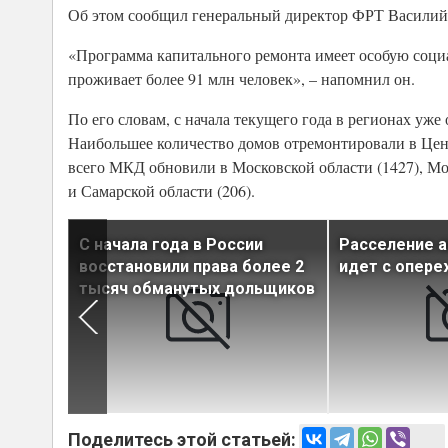
Об этом сообщил генеральный директор ФРТ Василий
«Программа капитального ремонта имеет особую социа
проживает более 91 млн человек», – напомнил он.
По его словам, с начала текущего года в регионах уж
Наибольшее количество домов отремонтировали в Цент
всего МКД обновили в Московской области (1427), Моск
и Самарской области (206).
в
С начала года в России
Расселение а
я на 16%
восстановили права более 2
идет с опер
тысяч обманутых дольщиков
Поделитесь этой статьей: