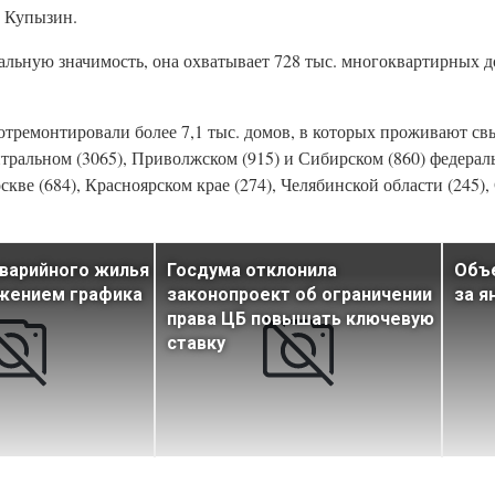
 Купызин.
льную значимость, она охватывает 728 тыс. многоквартирных д
е отремонтировали более 7,1 тыс. домов, в которых проживают св
ральном (3065), Приволжском (915) и Сибирском (860) федерал
ве (684), Красноярском крае (274), Челябинской области (245),
варийного жилья
Госдума отклонила
Объе
ежением графика
законопроект об ограничении
за я
права ЦБ повышать ключевую
ставку