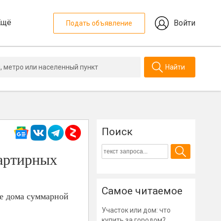
Ещё
Войти
Подать объявление
Найти
Поиск
вартирных
Самое читаемое
ые дома суммарной
Участок или дом: что
купить за городом?