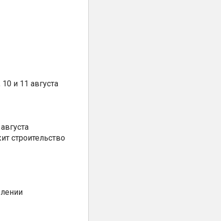
10 и 11 августа
августа
ит строительство
елении