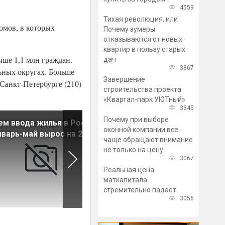
4559
Тихая революция, или
омов, в которых
Почему зумеры
отказываются от новых
квартир в пользу старых
ыше 1,1 млн граждан.
дач
3867
ьных округах. Больше
Завершение
 Санкт-Петербурге (210)
строительства проекта
«Квартал-парк УЮТный»
3345
Почему при выборе
м ввода жилья в России
Спрос на новостройки в
оконной компании все
нварь-май вырос на 2%
России за год снизился на 
чаще обращают внимание
не только на цену
3067
Реальная цена
маткапитала
стремительно падает
3056