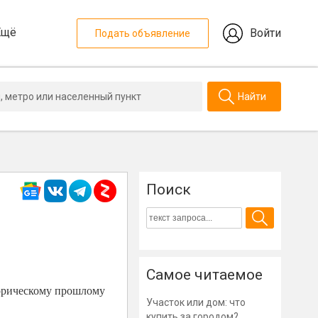
Ещё
Войти
Подать объявление
Найти
Поиск
Самое читаемое
орическому прошлому
Участок или дом: что
купить за городом?