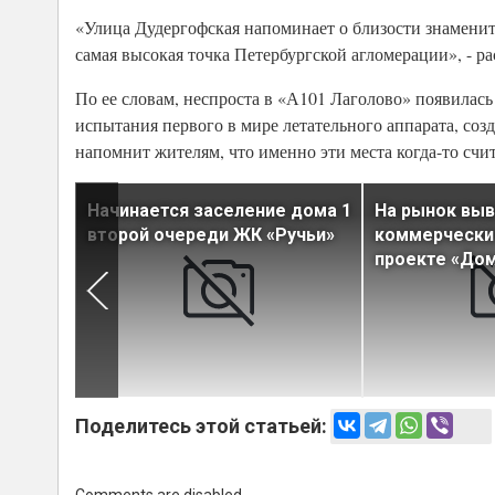
«Улица Дудергофская напоминает о близости знамени
самая высокая точка Петербургской агломерации», - 
По ее словам, неспроста в «А101 Лаголово» появилась
испытания первого в мире летательного аппарата, с
напомнит жителям, что именно эти места когда-то сч
новый
Начинается заселение дома 1
На рынок вы
ст
второй очереди ЖК «Ручьи»
коммерчески
проекте «Дом
Поделитесь этой статьей: