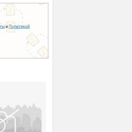
ты
и
Политикой