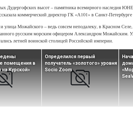
тых Дудергофских высот – памятника всемирного наследия ЮНЕ
рассказала коммерческий директор ГК «А101» в Санкт-Петербург
 и улица Можайского – ведь совсем неподалеку, в Красном Селе,
озданного русским морским офицером Александром Можайским. 
итались летней воинской столицей Российской империи.
ведены
Определился первый
Нача
е помещения в
получатель «золотого» уровня
дом
 на Курской»
Socio Zoom
«Мор
SeaV