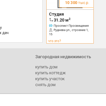
10 300
тыс.р.
Студия
2
31.20
м
Проспект Просвещения
у
Руднева ул., строение 1,
х дач
15
что это?
Загородная недвижимость
купить дом
купить коттедж
купить участок
снять дом