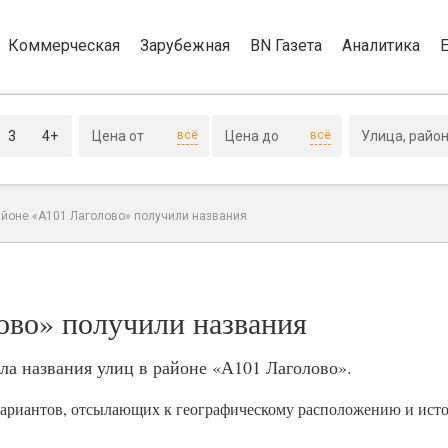
Коммерческая
Зарубежная
BN Газета
Аналитика
3
4+
всё
всё
айоне «А101 Лаголово» получили названия
ово» получили названия
а названия улиц в районе «А101 Лаголово».
вариантов, отсылающих к географическому расположению и ист