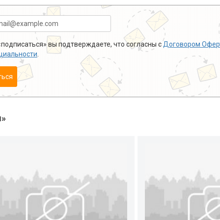
подписаться» вы подтверждаете, что согласны с
Договором Офер
циальности
.
ться
ы»