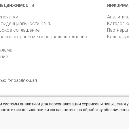
НЕДВИЖИМОСТИ
ИНФОРМА
епечатки
Аналитик
нфиденциальности BN.ru
Каталог 
ьское соглашение
Партнеры
 распространение персональных данных
Календар
клама
ение
стью "Управляющая
» и системы аналитики для персонализации сервисов и повышения 
6105, Санкт-Петербург, пр. Юрия Гагарина, 1
reklama@bn.ru
шаете их использование и соглашаетесь на обработку обезличенн