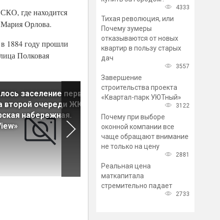
4333
СКО, где находится
Тихая революция, или
е Мария Орлова.
Почему зумеры
отказываются от новых
 в 1884 году прошли
квартир в пользу старых
Улица Полковая
дач
3557
Завершение
строительства проекта
лось заселение первого
В Кудрово построили новый
«Квартал-парк УЮТный»
а второй очереди ЖК
детский сад на 110 мест
3122
ская набережная.
Почему при выборе
iew»
оконной компании все
чаще обращают внимание
не только на цену
2881
Реальная цена
маткапитала
стремительно падает
2733