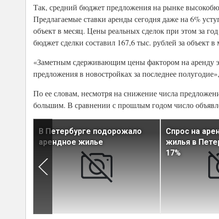
Так, средний бюджет предложения на рынке высокобюдж
Предлагаемые ставки аренды сегодня даже на 6% уступа
объект в месяц. Цены реальных сделок при этом за го
бюджет сделки составил 167,6 тыс. рублей за объект в
«Заметным сдерживающим цены фактором на аренду эл
предложения в новостройках за последнее полугодие»,
По ее словам, несмотря на снижение числа предложени
большим. В сравнении с прошлым годом число объявл
, в
В Петербурге подорожало
Спрос на аре
 аренду
арендное жилье
жилья в Пете
ьший
17%