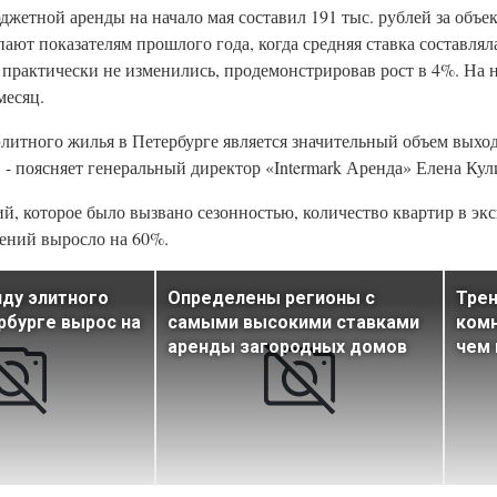
етной аренды на начало мая составил 191 тыс. рублей за объек
ют показателям прошлого года, когда средняя ставка составляла
д практически не изменились, продемонстрировав рост в 4%. На 
 месяц.
итного жилья в Петербурге является значительный объем выход
 - поясняет генеральный директор «Intermark Аренда» Елена Кул
й, которое было вызвано сезонностью, количество квартир в эк
ений выросло на 60%.
нду элитного
Определены регионы с
Трен
рбурге вырос на
самыми высокими ставками
комн
аренды загородных домов
чем 