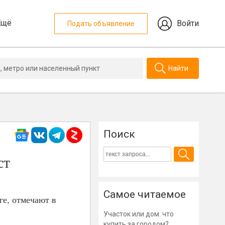
Ещё
Войти
Подать объявление
Найти
Поиск
ст
Самое читаемое
ге, отмечают в
Участок или дом: что
купить за городом?