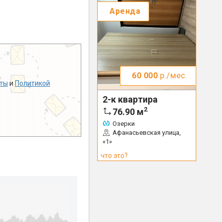
Аренда
60 000
р./мес.
ты
и
Политикой
2-к квартира
2
76.90
м
Озерки
Афанасьевская улица,
«1»
что это?