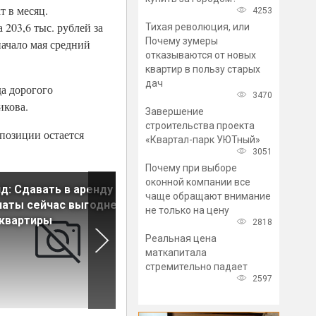
т в месяц.
4253
 203,6 тыс. рублей за
Тихая революция, или
Почему зумеры
начало мая средний
отказываются от новых
квартир в пользу старых
дач
а дорогого
3470
икова.
Завершение
строительства проекта
спозиции остается
«Квартал-парк УЮТный»
3051
Почему при выборе
оконной компании все
д: Сдавать в аренду
Специалисты выяснили, в
чаще обращают внимание
аты сейчас выгоднее,
каких городах сдача в арен
не только на цену
квартиры
комнат приносит больший
2818
доход
Реальная цена
маткапитала
стремительно падает
2597