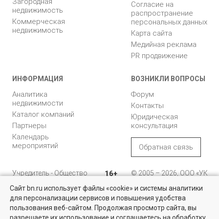
Загородная
Согласие на
недвижимость
распространение
Коммерческая
персональных данных
недвижимость
Карта сайта
Медийная реклама
PR продвижение
ИНФОРМАЦИЯ
ВОЗНИКЛИ ВОПРОСЫ
Аналитика
Форум
недвижимости
Контакты
Каталог компаний
Юридическая
Партнеры
консультация
Календарь
мероприятий
Обратная связь
Учредитель - Общество
16+
© 2005 – 2026, ООО «УК
с ограниченной
«БН»
Сайт bn.ru использует файлы «cookie» и системы аналитики
ответственностью
"Управляющая
196105, Санкт-
для персонализации сервисов и повышения удобства
Дома, дачи и участки
компания "Бюллетень
Петербург, пр. Юрия
пользования веб-сайтом. Продолжая просмотр сайта, вы
недвижимости"
Гагарина, 1
У нас более 6 тысяч предложений загородной недвижимости от
разрешаете их использование и соглашаетесь на обработку