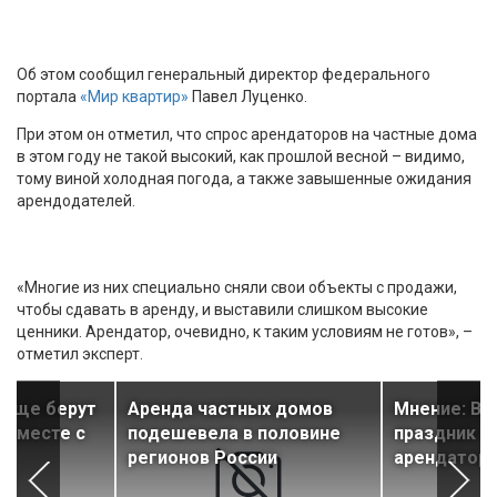
Об этом сообщил генеральный директор федерального
портала
«Мир квартир»
Павел Луценко.
При этом он отметил, что спрос арендаторов на частные дома
в этом году не такой высокий, как прошлой весной – видимо,
тому виной холодная погода, а также завышенные ожидания
арендодателей.
«Многие из них специально сняли свои объекты с продажи,
чтобы сдавать в аренду, и выставили слишком высокие
ценники. Арендатор, очевидно, к таким условиям не готов», –
отметил эксперт.
чаще берут
Аренда частных домов
Мнение: В 
 вместе с
подешевела в половине
праздник н
и
регионов России
арендатор