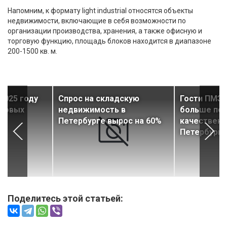
Напомним, к формату light industrial относятся объекты
недвижимости, включающие в себя возможности по
организации производства, хранения, а также офисную и
торговую функцию, площадь блоков находится в диапазоне
200-1500 кв. м.
2025 году
Спрос на складскую
Гости ПМЭФ
 новых
недвижимость в
больше по
Петербурге вырос на 60%
качественн
Петербурга
Поделитесь этой статьей: