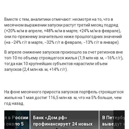
Вместе с тем, аналитики отмечают: несмотря на то, что в
месячном выражении запуски растут третий месяц подряд
(+20% м/м в апреле; +48% м/м в марте; +24% м/м в феврале),
они по-прежнему значительно ниже прошлогодних значений
(на −24% г/г в марте, −32% г/г в феврале, −13% г/г в январе).
В апреле снижение запусков произошло за счет регионов вне
топ-10 по объему строящегося жилья (1,9 млн кв. м, −16% г/г),
тогда как 10 крупнейших субъектов нарастили объем
запусков (2,4 млн кв. м, +14% г/г).
На фоне месячного прироста запусков портфель строящегося
жилья на 1 мая достиг 116,5 млн кв. м, что на 5% больше, чем
год назад.
тал в России
Банк «Дом.рф»
В Петербур
ли около 5
профинансирует 24 новых
выведут на