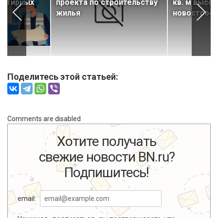
артирных
проекта по строительству
кв. м выс
жилья
новострое
Поделитесь этой статьей:
Comments are disabled
Хотите получать
свежие новости BN.ru?
Подпишитесь!
email: