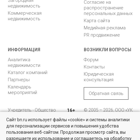
Загородная
Согласие на
недвижимость
распространение
Коммерческая
персональных данных
недвижимость
Карта сайта
Медийная реклама
PR продвижение
ИНФОРМАЦИЯ
ВОЗНИКЛИ ВОПРОСЫ
Аналитика
Форум
недвижимости
Контакты
Каталог компаний
Юридическая
Партнеры
консультация
Календарь
мероприятий
Обратная связь
Учредитель - Общество
16+
© 2005 – 2026, ООО «УК
с ограниченной
«БН»
Сайт bn.ru использует файлы «cookie» и системы аналитики
ответственностью
"Управляющая
196105, Санкт-
для персонализации сервисов и повышения удобства
Квартиры на вторичном рынке
компания "Бюллетень
Петербург, пр. Юрия
пользования веб-сайтом. Продолжая просмотр сайта, вы
недвижимости"
Гагарина, 1
Более 10 тысяч квартир в Санкт-Петербурге и области от
разрешаете их использование и соглашаетесь на обработку