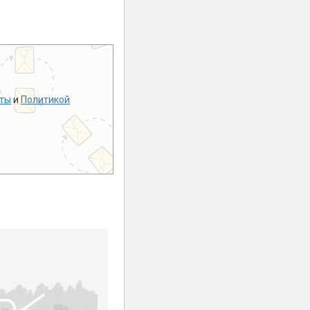
ты
и
Политикой