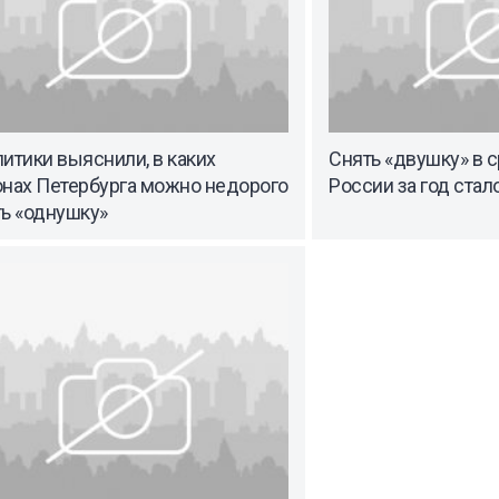
итики выяснили, в каких
Снять «двушку» в 
онах Петербурга можно недорого
России за год стал
ть «однушку»