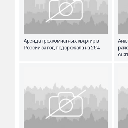
Аренда трехкомнатных квартир в
Анал
России за год подорожала на 26%
рай
сня