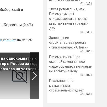
4271
 Выборгский и
Тихая революция, или
Почему зумеры
отказываются от новых
квартир в пользу старых
 и Кировском (2,6%)
дач
3482
Завершение
й кабинет
на нашем
строительства проекта
«Квартал-парк УЮТный»
3066
Почему при выборе
нда однокомнатных
Арендаторы элитного жиль
оконной компании все
тир в России за год
Петербурге умерили аппет
чаще обращают внимание
рожала на четверть
не только на цену
2829
Реальная цена
маткапитала
стремительно падает
2617