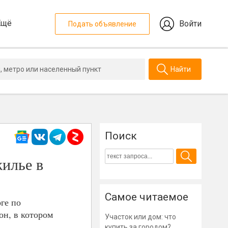
Ещё
Войти
Подать объявление
Найти
Поиск
жилье в
Самое читаемое
ге по
он, в котором
Участок или дом: что
купить за городом?