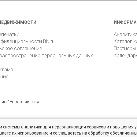
НЕДВИЖИМОСТИ
ИНФОРМА
епечатки
Аналитик
нфиденциальности BN.ru
Каталог 
ьское соглашение
Партнеры
 распространение персональных данных
Календар
клама
ение
стью "Управляющая
» и системы аналитики для персонализации сервисов и повышения 
6105, Санкт-Петербург, пр. Юрия Гагарина, 1
reklama@bn.ru
шаете их использование и соглашаетесь на обработку обезличенн