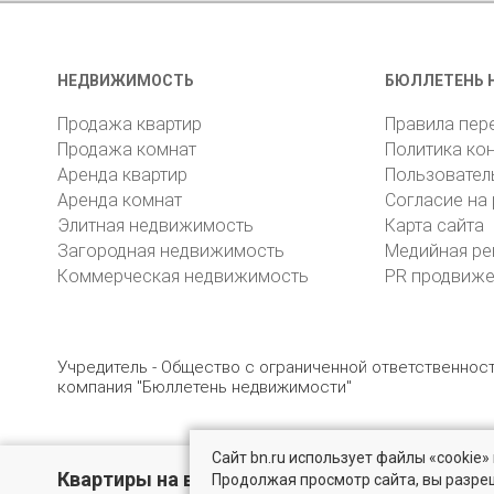
НЕДВИЖИМОСТЬ
БЮЛЛЕТЕНЬ 
Продажа квартир
Правила пер
Продажа комнат
Политика ко
Аренда квартир
Пользовател
Аренда комнат
Согласие на
Элитная недвижимость
Карта сайта
Загородная недвижимость
Медийная ре
Коммерческая недвижимость
PR продвиж
Учредитель - Общество с ограниченной ответственно
компания "Бюллетень недвижимости"
Сайт bn.ru использует файлы «cookie
© 2005 – 2026, ООО «УК «БН»
8 (812) 331-93-56
19
Квартиры на вторичном рынке
Продолжая просмотр сайта, вы разре