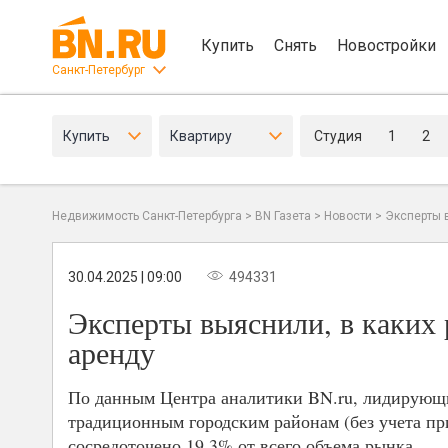
Купить
Снять
Новостройки
Санкт-Петербург
Купить
Квартиру
Студия
1
2
Недвижимость Санкт-Петербурга
>
BN Газета
>
Новости
>
Эксперты в
30.04.2025 | 09:00
494331
Эксперты выяснили, в каких 
аренду
По данным Центра аналитики BN.ru, лидирующи
традиционным городским районам (без учета пр
сосредоточено 19,3% от всего объема рынка.