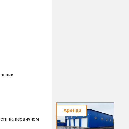
елении
Аренда
сти на первичном