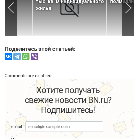
С
тыс. кв. м индивидуального
полмиллион
жилья
Поделитесь этой статьей:
Comments are disabled
Хотите получать
свежие новости BN.ru?
Подпишитесь!
email: