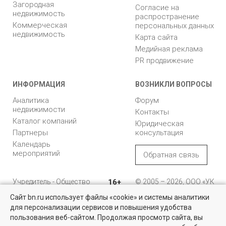
Загородная
Согласие на
недвижимость
распространение
Коммерческая
персональных данных
недвижимость
Карта сайта
Медийная реклама
PR продвижение
ИНФОРМАЦИЯ
ВОЗНИКЛИ ВОПРОСЫ
Аналитика
Форум
недвижимости
Контакты
Каталог компаний
Юридическая
Партнеры
консультация
Календарь
мероприятий
Обратная связь
Учредитель - Общество
16+
© 2005 – 2026, ООО «УК
с ограниченной
«БН»
Сайт bn.ru использует файлы «cookie» и системы аналитики
ответственностью
"Управляющая
196105, Санкт-
для персонализации сервисов и повышения удобства
Дома, дачи и участки
компания "Бюллетень
Петербург, пр. Юрия
пользования веб-сайтом. Продолжая просмотр сайта, вы
недвижимости"
Гагарина, 1
У нас более 6 тысяч предложений загородной недвижимости от