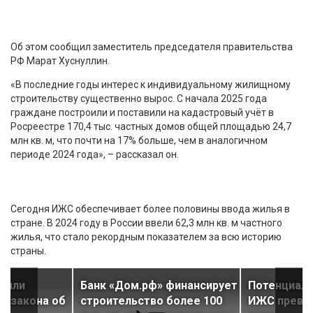
Об этом сообщил заместитель председателя правительства
РФ Марат Хуснуллин.
«В последние годы интерес к индивидуальному жилищному
строительству существенно вырос. С начала 2025 года
граждане построили и поставили на кадастровый учёт в
Росреестре 170,4 тыс. частных домов общей площадью 24,7
млн кв. м, что почти на 17% больше, чем в аналогичном
периоде 2024 года», – рассказал он.
Сегодня ИЖС обеспечивает более половины ввода жилья в
стране. В 2024 году в России ввели 62,3 млн кв. м частного
жилья, что стало рекордным показателем за всю историю
страны.
енили
Банк «Дом.рф» финансирует
Потенциаль
о закона об
строительство более 100
ИЖС превы