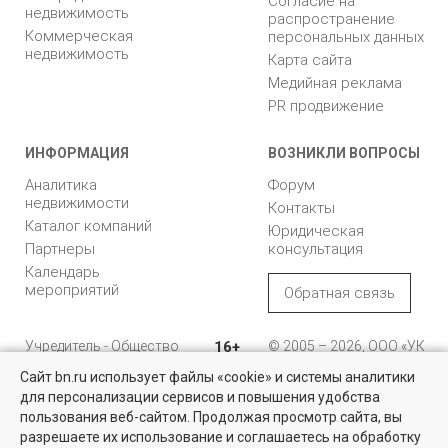
Согласие на
недвижимость
распространение
Коммерческая
персональных данных
недвижимость
Карта сайта
Медийная реклама
PR продвижение
ИНФОРМАЦИЯ
ВОЗНИКЛИ ВОПРОСЫ
Аналитика
Форум
недвижимости
Контакты
Каталог компаний
Юридическая
Партнеры
консультация
Календарь
мероприятий
Обратная связь
Учредитель - Общество
16+
© 2005 – 2026, ООО «УК
с ограниченной
«БН»
Сайт bn.ru использует файлы «cookie» и системы аналитики
ответственностью
"Управляющая
196105, Санкт-
для персонализации сервисов и повышения удобства
Квартиры на вторичном рынке
компания "Бюллетень
Петербург, пр. Юрия
пользования веб-сайтом. Продолжая просмотр сайта, вы
недвижимости"
Гагарина, 1
Более 10 тысяч квартир в Санкт-Петербурге и области от
разрешаете их использование и соглашаетесь на обработку
собственников и агентств недвижимости