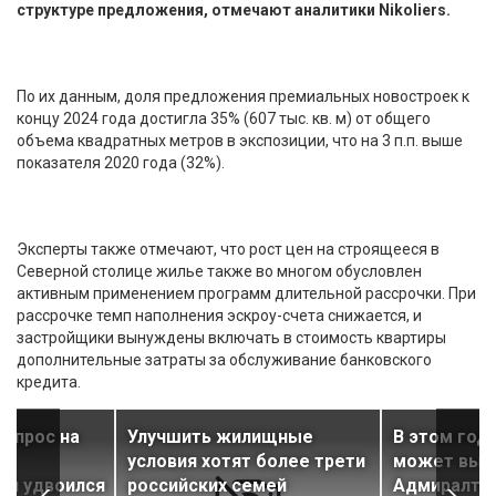
структуре предложения, отмечают аналитики Nikoliers.
По их данным, доля предложения премиальных новостроек к
концу 2024 года достигла 35% (607 тыс. кв. м) от общего
объема квадратных метров в экспозиции, что на 3 п.п. выше
показателя 2020 года (32%).
Эксперты также отмечают, что рост цен на строящееся в
Северной столице жилье также во многом обусловлен
активным применением программ длительной рассрочки. При
рассрочке темп наполнения эскроу-счета снижается, и
застройщики вынуждены включать в стоимость квартиры
дополнительные затраты за обслуживание банковского
кредита.
 спрос на
Улучшить жилищные
В этом год
а
условия хотят более трети
может вый
ти удвоился
российских семей
Адмиралте