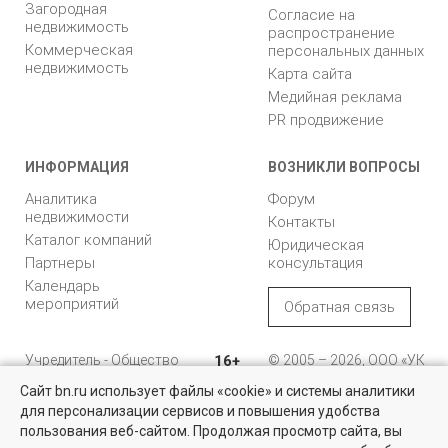
Загородная
Согласие на
недвижимость
распространение
Коммерческая
персональных данных
недвижимость
Карта сайта
Медийная реклама
PR продвижение
ИНФОРМАЦИЯ
ВОЗНИКЛИ ВОПРОСЫ
Аналитика
Форум
недвижимости
Контакты
Каталог компаний
Юридическая
Партнеры
консультация
Календарь
мероприятий
Обратная связь
Учредитель - Общество
16+
© 2005 – 2026, ООО «УК
с ограниченной
«БН»
Сайт bn.ru использует файлы «cookie» и системы аналитики
ответственностью
"Управляющая
196105, Санкт-
для персонализации сервисов и повышения удобства
Коммерческая недвижимость
компания "Бюллетень
Петербург, пр. Юрия
пользования веб-сайтом. Продолжая просмотр сайта, вы
недвижимости"
Гагарина, 1
Проверенные объекты под различные цели в Санкт-Петербурге и