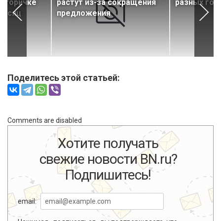
 вторичке
растут из-за сокращения
разных год
месяц
предложения
Поделитесь этой статьей:
Comments are disabled
Хотите получать
свежие новости BN.ru?
Подпишитесь!
email: