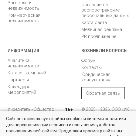
Загородная
Согласие на
недвижимость
распространение
Коммерческая
персональных данных
недвижимость
Карта сайта
Медийная реклама
PR продвижение
ИНФОРМАЦИЯ
ВОЗНИКЛИ ВОПРОСЫ
Аналитика
Форум
недвижимости
Контакты
Каталог компаний
Юридическая
Партнеры
консультация
Календарь
мероприятий
Обратная связь
Учредитель - Общество
16+
© 2005 – 2026, ООО «УК
с ограниченной
«БН»
Сайт bn.ru использует файлы «cookie» и системы аналитики
ответственностью
"Управляющая
196105, Санкт-
для персонализации сервисов и повышения удобства
Квартиры на вторичном рынке
компания "Бюллетень
Петербург, пр. Юрия
пользования веб-сайтом. Продолжая просмотр сайта, вы
недвижимости"
Гагарина, 1
Более 10 тысяч квартир в Санкт-Петербурге и области от