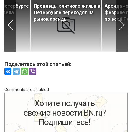
 Петербурге
Продавцы элитного жилья в
Аренда «од
евела
Петербурге переходят на
феврале по
рынок аренды
по всей Ро
Поделитесь этой статьей:
Comments are disabled
Хотите получать
свежие новости BN.ru?
Подпишитесь!