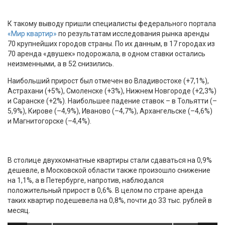
К такому выводу пришли специалисты федерального портала
«Мир квартир»
по результатам исследования рынка аренды
70 крупнейших городов страны. По их данным, в 17 городах из
70 аренда «двушек» подорожала, в одном ставки остались
неизменными, а в 52 снизились.
Наибольший прирост был отмечен во Владивостоке (+7,1%),
Астрахани (+5%), Смоленске (+3%), Нижнем Новгороде (+2,3%)
и Саранске (+2%). Наибольшее падение ставок – в Тольятти (–
5,9%), Кирове (–4,9%), Иваново (–4,7%), Архангельске (–4,6%)
и Магнитогорске (–4,4%).
В столице двухкомнатные квартиры стали сдаваться на 0,9%
дешевле, в Московской области также произошло снижение
на 1,1%, а в Петербурге, напротив, наблюдался
положительный прирост в 0,6%. В целом по стране аренда
таких квартир подешевела на 0,8%, почти до 33 тыс. рублей в
месяц.