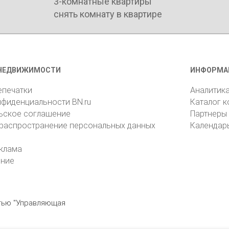
3-комнатные квартиры
снять комнату в квартире
НЕДВИЖИМОСТИ
ИНФОРМА
епечатки
Аналитик
нфиденциальности BN.ru
Каталог 
ьское соглашение
Партнеры
 распространение персональных данных
Календар
клама
ение
стью "Управляющая