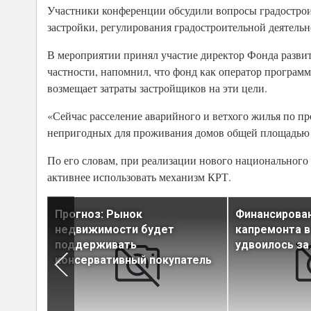
Участники конференции обсудили вопросы градострои
застройки, регулирования градостроительной деятельн
В мероприятии принял участие директор Фонда разви
частности, напомнил, что фонд как оператор програм
возмещает затраты застройщиков на эти цели.
«Сейчас расселение аварийного и ветхого жилья по пр
непригодных для проживания домов общей площадью 38
По его словам, при реализации нового национального
активнее использовать механизм КРТ.
Прогноз: Рынок
Финансирова
аза
недвижимости будет
капремонта в
ем по
поддерживать
удвоилось за
консервативный покупатель