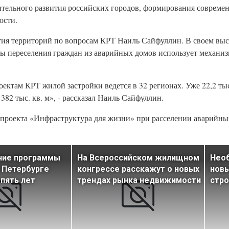
тельного развития российских городов, формирования совреме
ости.
тия территорий по вопросам КРТ Наиль Сайфуллин. В своем выс
мы переселения граждан из аварийных домов использует механи
оектам КРТ жилой застройки ведется в 32 регионах. Уже 22,2 тыс
2 тыс. кв. м», - рассказал Наиль Сайфуллин.
 проекта «Инфраструктура для жизни» при расселении аварийны
ние программы
На Всероссийском жилищном
Нео
 Петербурге
конгрессе расскажут о новых
новы
 пять лет
трендах рынка недвижимости
стро