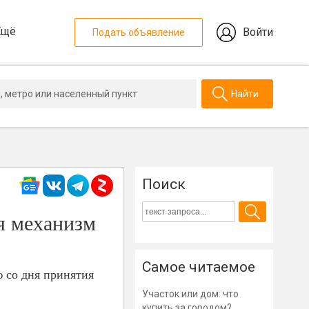
Ещё
Войти
Подать объявление
Найти
Поиск
я механизм
Самое читаемое
 со дня принятия
Участок или дом: что
купить за городом?