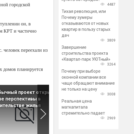
нной городской
4487
Тихая революция, или
Почему зумеры
туплении он, в
отказываются от новых
квартир в пользу старых
зм КРТ и частично
дач
3809
Завершение
. человек переехали из
строительства проекта
«Квартал-парк УЮТный»
3264
х домов планируется
Почему при выборе
оконной компании все
чаще обращают внимание
не только на цену
бычный проект открывает
Названы города с
3008
е перспективы в
новостройками в 2-3 раза
Реальная цена
ительстве жилья
дешевле, чем в среднем по
маткапитала
России
стремительно падает
2969