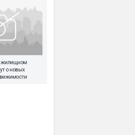
м жилищном
ут о новых
движимости