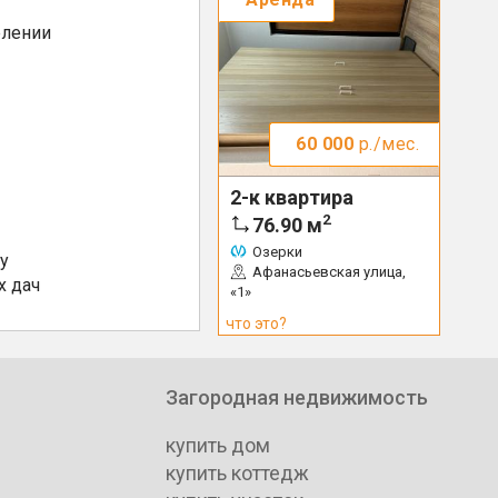
елении
60 000
р./мес.
2-к квартира
2
76.90
м
Озерки
у
Афанасьевская улица,
х дач
«1»
что это?
Загородная недвижимость
купить дом
купить коттедж