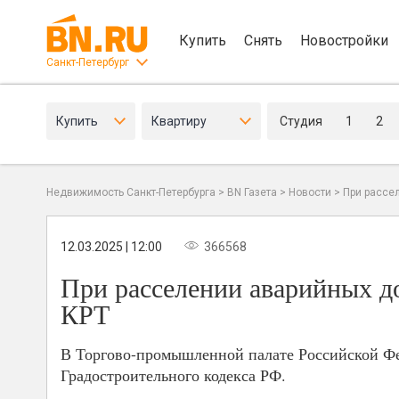
Купить
Снять
Новостройки
Санкт-Петербург
Купить
Квартиру
Студия
1
2
Недвижимость Санкт-Петербурга
>
BN Газета
>
Новости
>
При рассе
12.03.2025 | 12:00
366568
При расселении аварийных до
КРТ
В Торгово-промышленной палате Российской Фе
Градостроительного кодекса РФ.