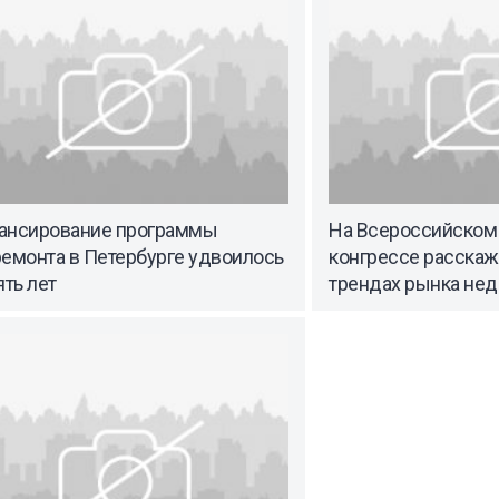
ансирование программы
На Всероссийско
ремонта в Петербурге удвоилось
конгрессе расскаж
ять лет
трендах рынка не