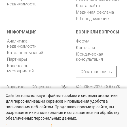
недвижимость
Карта сайта
Медийная реклама
PR продвижение
ИНФОРМАЦИЯ
ВОЗНИКЛИ ВОПРОСЫ
Аналитика
Форум
недвижимости
Контакты
Каталог компаний
Юридическая
Партнеры
консультация
Календарь
мероприятий
Обратная связь
Учредитель - Общество
16+
© 2005 – 2026, ООО «УК
с ограниченной
«БН»
Сайт bn.ru использует файлы «cookie» и системы аналитики
ответственностью
"Управляющая
196105, Санкт-
для персонализации сервисов и повышения удобства
компания "Бюллетень
Петербург, пр. Юрия
пользования веб-сайтом. Продолжая просмотр сайта, вы
недвижимости"
Гагарина, 1
разрешаете их использование и соглашаетесь на обработку
обезличенных персональных данных.
8 (812) 331-93-56