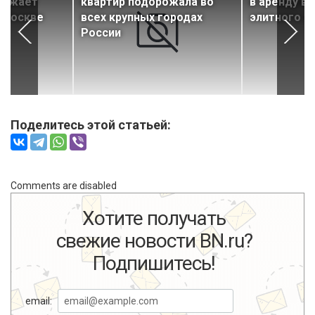
рожает
квартир подорожала во
в аренду в
 Москве
всех крупных городах
элитного ж
России
Поделитесь этой статьей:
Comments are disabled
Хотите получать
свежие новости BN.ru?
Подпишитесь!
email: