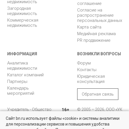
недвижимость
соглашение
Загородная
Согласие на
недвижимость
распространение
Коммерческая
персональных данных
недвижимость
Карта сайта
Медийная реклама
PR продвижение
ИНФОРМАЦИЯ
ВОЗНИКЛИ ВОПРОСЫ
Аналитика
Форум
недвижимости
Контакты
Каталог компаний
Юридическая
Партнеры
консультация
Календарь
мероприятий
Обратная связь
Учредитель - Общество
16+
© 2005 – 2026, ООО «УК
с ограниченной
«БН»
Сайт bn.ru использует файлы «cookie» и системы аналитики
ответственностью
"Управляющая
196105, Санкт-
для персонализации сервисов и повышения удобства
Найти квартиру - это просто!
компания "Бюллетень
Петербург, пр. Юрия