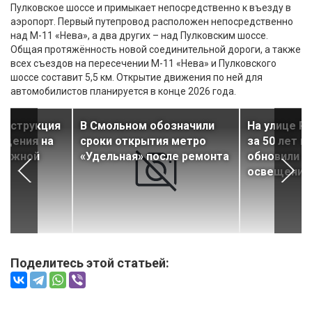
Пулковское шоссе и примыкает непосредственно к въезду в
аэропорт. Первый путепровод расположен непосредственно
над М-11 «Нева», а два других – над Пулковским шоссе.
Общая протяжённость новой соединительной дороги, а также
всех съездов на пересечении М-11 «Нева» и Пулковского
шоссе составит 5,5 км. Открытие движения по ней для
автомобилистов планируется в конце 2026 года.
онструкция
В Смольном обозначили
На улице Р
ещения на
сроки открытия метро
за 50 лет 
режной
«Удельная» после ремонта
обновили н
освещение
Поделитесь этой статьей: