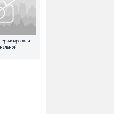
одернизировали
унальной