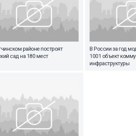
тчинском районе построят
В России за год м
кий сад на 180 мест
1001 объект комм
инфраструктуры