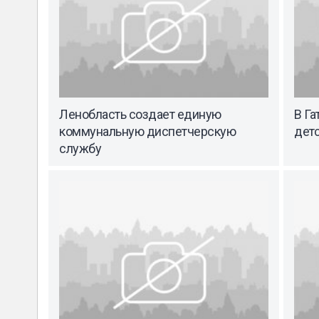
Ленобласть создает единую
В Га
коммунальную диспетчерскую
детс
службу