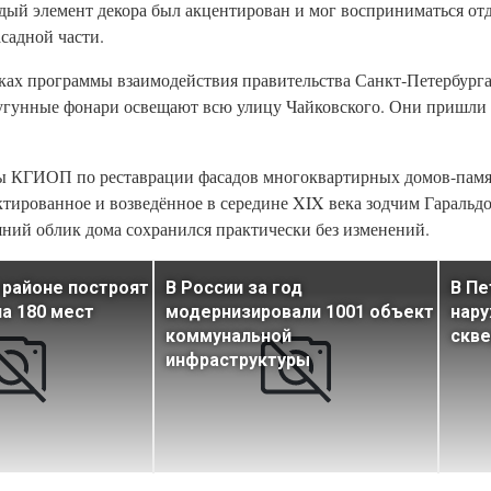
дый элемент декора был акцентирован и мог восприниматься отде
садной части.
мках программы взаимодействия правительства Санкт‑Петербург
 чугунные фонари освещают всю улицу Чайковского. Они пришли
ы КГИОП по реставрации фасадов многоквартирных домов-памят
ктированное и возведённое в середине XIX века зодчим Гаральдо
ний облик дома сохранился практически без изменений.
 районе построят
В России за год
В Пе
на 180 мест
модернизировали 1001 объект
нар
коммунальной
скве
инфраструктуры