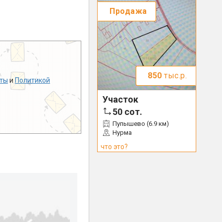
Продажа
850
тыс.р.
ты
и
Политикой
Участок
50
сот.
Пупышево (6.9 км)
Нурма
что это?