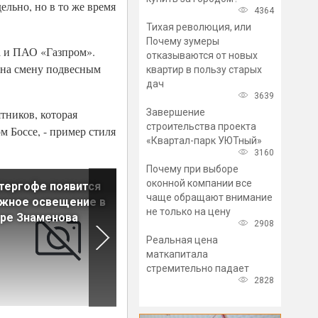
льно, но в то же время
4364
Тихая революция, или
Почему зумеры
а и ПАО «Газпром».
отказываются от новых
 на смену подвесным
квартир в пользу старых
дач
3639
Завершение
ников, которая
строительства проекта
м Боссе, - пример стиля
«Квартал-парк УЮТный»
3160
Почему при выборе
оконной компании все
тергофе появится
Поликлинику на Серебрист
чаще обращают внимание
ужное освещение в
бульваре отремонтируют к
не только на цену
ре Знаменова
сентябрю
2908
Реальная цена
маткапитала
стремительно падает
2828