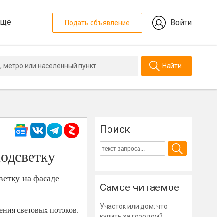
Ещё
Войти
Подать объявление
Найти
Поиск
одсветку
етку на фасаде
Самое читаемое
Участок или дом: что
ения световых потоков.
купить за городом?