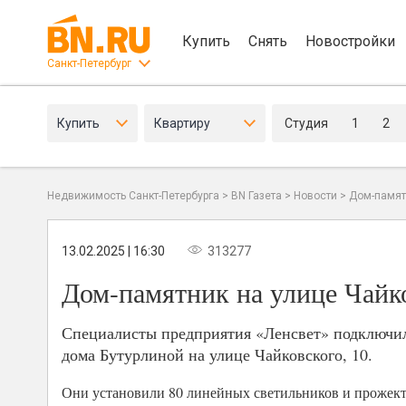
Купить
Снять
Новостройки
Санкт-Петербург
Купить
Квартиру
Студия
1
2
Недвижимость Санкт-Петербурга
>
BN Газета
>
Новости
>
Дом-памят
13.02.2025 | 16:30
313277
Дом-памятник на улице Чайк
Специалисты предприятия «Ленсвет» подключил
дома Бутурлиной на улице Чайковского, 10.
Они установили 80 линейных светильников и прожект